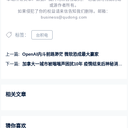
或源作者所有。
如果侵犯了你的权益请来信告知我们删除。邮箱：
business@qudong.com
标签：
台积电
上一篇:
OpenAI内斗前路渺茫 微软恐成最大赢家
下一篇:
加拿大一城市被嗡嗡声困扰10年 疫情结束后神秘消失：都怪美国
相关文章
猜你喜欢