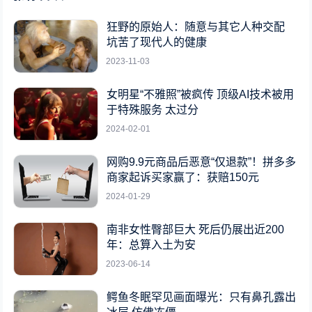
狂野的原始人：随意与其它人种交配
坑苦了现代人的健康
2023-11-03
女明星“不雅照”被疯传 顶级AI技术被用
于特殊服务 太过分
2024-02-01
网购9.9元商品后恶意“仅退款”！拼多多
商家起诉买家赢了：获赔150元
2024-01-29
南非女性臀部巨大 死后仍展出近200
年：总算入土为安
2023-06-14
鳄鱼冬眠罕见画面曝光：只有鼻孔露出