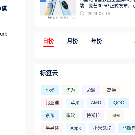
端—麦芒30 5G正式发布，
I模
触手可及
2024-07-18
rb
日榜
月榜
年榜
标签云
小米
华为
荣耀
高通
比亚迪
苹果
AMD
iQOO
京东
微软
特斯拉
Intel
半导体
Apple
小米SU7
马斯