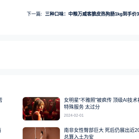
下一篇:
三种口味：中粮万威客脆皮热狗肠1kg到手价39.9
苦
女明星“不雅照”被疯传 顶级AI技
特殊服务 太过分
2024-02-01
商
南非女性臀部巨大 死后仍展出近2
总算入土为安