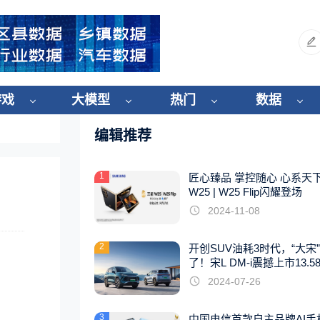
游戏
大模型
热门
数据
编辑推荐
1
匠心臻品 掌控随心 心系天
W25 | W25 Flip闪耀登场
2024-11-08
2
开创SUV油耗3时代，“大宋
了！宋L DM-i震撼上市13.5
起
2024-07-26
3
中国电信首款自主品牌AI手