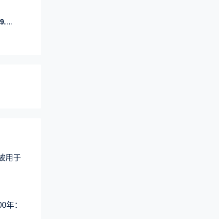
元
术被用于
00年：