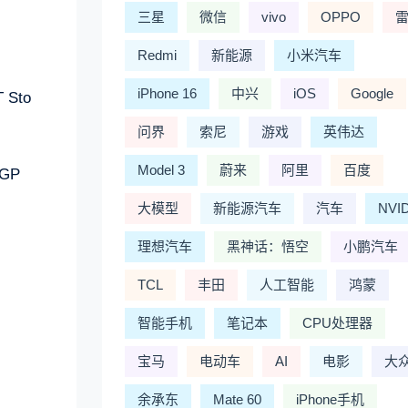
三星
微信
vivo
OPPO
Redmi
新能源
小米汽车
iPhone 16
中兴
iOS
Google
Sto
问界
索尼
游戏
英伟达
Model 3
蔚来
阿里
百度
GP
大模型
新能源汽车
汽车
NVI
理想汽车
黑神话：悟空
小鹏汽车
TCL
丰田
人工智能
鸿蒙
智能手机
笔记本
CPU处理器
宝马
电动车
AI
电影
大
余承东
Mate 60
iPhone手机