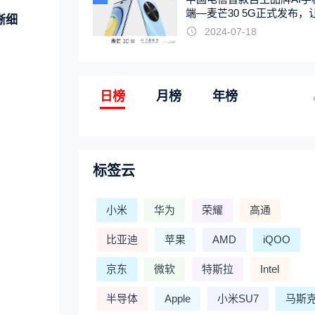
端—麦芒30 5G正式发布，
晰细
触手可及
2024-07-18
日榜
月榜
年榜
标签云
小米
华为
荣耀
高通
比亚迪
苹果
AMD
iQOO
京东
微软
特斯拉
Intel
半导体
Apple
小米SU7
马斯