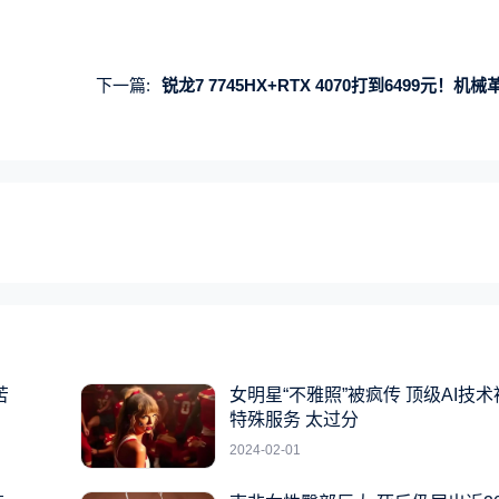
下一篇:
锐龙7 7745HX+RTX 4070打到6499元！机械革命蛟龙16 Pro新配
苦
女明星“不雅照”被疯传 顶级AI技
特殊服务 太过分
2024-02-01