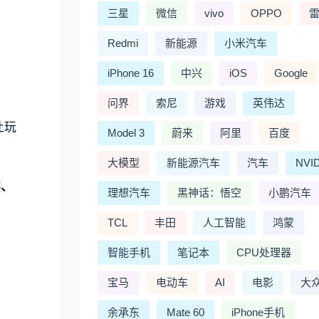
三星
微信
vivo
OPPO
Redmi
新能源
小米汽车
iPhone 16
中兴
iOS
Google
问界
索尼
游戏
英伟达
让玩
Model 3
蔚来
阿里
百度
大模型
新能源汽车
汽车
NVI
实、
理想汽车
黑神话：悟空
小鹏汽车
TCL
丰田
人工智能
鸿蒙
智能手机
笔记本
CPU处理器
宝马
电动车
AI
电影
大
余承东
Mate 60
iPhone手机