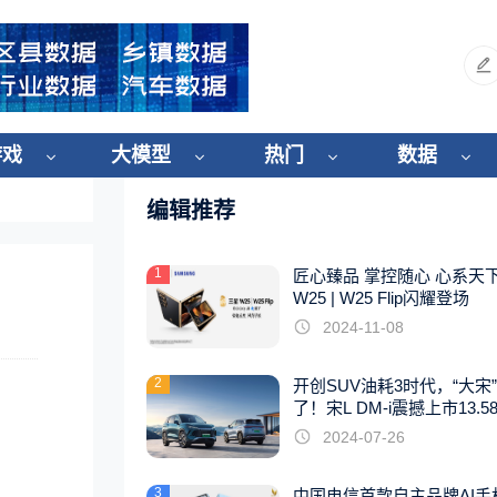
游戏
大模型
热门
数据
编辑推荐
1
匠心臻品 掌控随心 心系天
W25 | W25 Flip闪耀登场
2024-11-08
2
开创SUV油耗3时代，“大宋
了！宋L DM-i震撼上市13.5
起
2024-07-26
3
中国电信首款自主品牌AI手