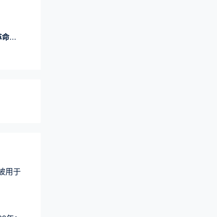
置开售
术被用于