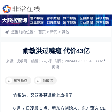
您当前的位置：
首页
>
新闻
>
其他
俞敏洪过嘴瘾 代价43亿
来源：虎嗅网
编辑：非小米
时间：2024-06-09 09:45
3392人
阅读
#
#
东方甄选
俞敏洪
俞敏洪，又双叒叕道歉上热搜了。
6 月 7 日凌晨 1 点，新东方创始人、东方甄选 CE