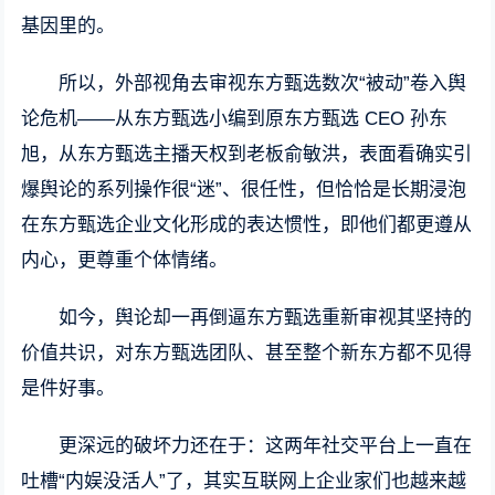
基因里的。
所以，外部视角去审视东方甄选数次“被动”卷入舆
论危机——从东方甄选小编到原东方甄选 CEO 孙东
旭，从东方甄选主播天权到老板俞敏洪，表面看确实引
爆舆论的系列操作很“迷”、很任性，但恰恰是长期浸泡
在东方甄选企业文化形成的表达惯性，即他们都更遵从
内心，更尊重个体情绪。
如今，舆论却一再倒逼东方甄选重新审视其坚持的
价值共识，对东方甄选团队、甚至整个新东方都不见得
是件好事。
更深远的破坏力还在于：这两年社交平台上一直在
吐槽“内娱没活人”了，其实互联网上企业家们也越来越