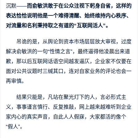
沉默——
而俞敏洪敢于在公众注视下躬身自省，这样的
表达恰恰说明他是一个难得清醒、始终维持内心秩序、
对流量和名利秉持取之有道的“互联网活人”。
吊诡的是，从舆论到资本市场层层放大审视，过度
解决俞敏洪的一句“性情之言”，最终逼得他凌晨出来道
歉，那以后互联网话语空间越发逼仄，企业家不仅要在
面对公共议题时三缄其口，连对自家业务的评论也会一
再审慎。
结果只能是，凡站在聚光灯下的人，言必形式主
义，事事谨言慎行、反复推敲，网上越来越难听到企业
家内心的真实声音，自此人人假寐，大家都活的像个
“假人”。