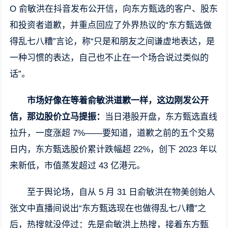
O 俞敏洪在抖音发布公开信，向东方甄选的客户、股东
和投资者道歉，并重点回应了外界热议的“东方甄选做
得乱七八糟”言论，称“只是和朋友之间谦虚地表达，是
一种习惯的表达，自己也不止在一个场合说过类似的
话”。
市场好像在等着俞敏洪道歉一样，这边刚发公开
信，那边股价立马提振：
当日港股开盘，东方甄选直线
拉升，一度涨超 7%——要知道，道歉之前的五个交易
日内，东方甄选股价累计跌幅超 22%，创下 2023 年以
来新低，市值蒸发超过 43 亿港元。
至于舆论场，自从 5 月 31 日俞敏洪在物美创始人
张文中直播间说出“东方甄选现在也做得乱七八糟”之
后，热搜就没停过：先是俞敏洪上热搜，接着东方甄