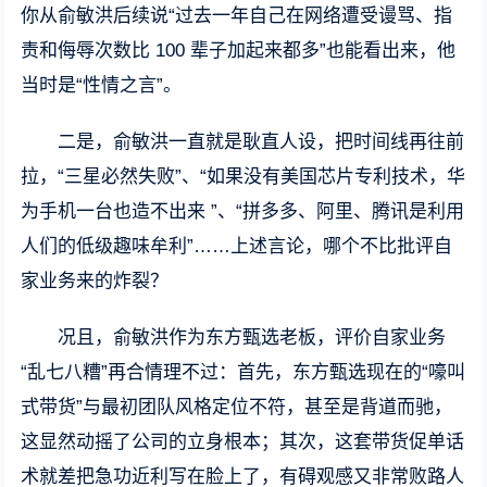
你从俞敏洪后续说“过去一年自己在网络遭受谩骂、指
责和侮辱次数比 100 辈子加起来都多”也能看出来，他
当时是“性情之言”。
二是，俞敏洪一直就是耿直人设，把时间线再往前
拉，“三星必然失败”、“如果没有美国芯片专利技术，华
为手机一台也造不出来 ”、“拼多多、阿里、腾讯是利用
人们的低级趣味牟利”……上述言论，哪个不比批评自
家业务来的炸裂？
况且，俞敏洪作为东方甄选老板，评价自家业务
“乱七八糟”再合情理不过：首先，东方甄选现在的“嚎叫
式带货”与最初团队风格定位不符，甚至是背道而驰，
这显然动摇了公司的立身根本；其次，这套带货促单话
术就差把急功近利写在脸上了，有碍观感又非常败路人