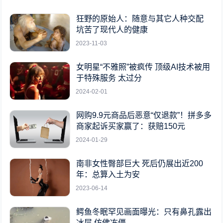
狂野的原始人：随意与其它人种交配
坑苦了现代人的健康
2023-11-03
女明星“不雅照”被疯传 顶级AI技术被用
于特殊服务 太过分
2024-02-01
网购9.9元商品后恶意“仅退款”！拼多多
商家起诉买家赢了：获赔150元
2024-01-29
南非女性臀部巨大 死后仍展出近200
年：总算入土为安
2023-06-14
鳄鱼冬眠罕见画面曝光：只有鼻孔露出
冰层 仿佛冻僵