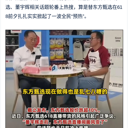
选、董宇辉相关话题轮番上热搜，算是替东方甄选在61
8前夕扎扎实实掀起了一波全民“预热”。