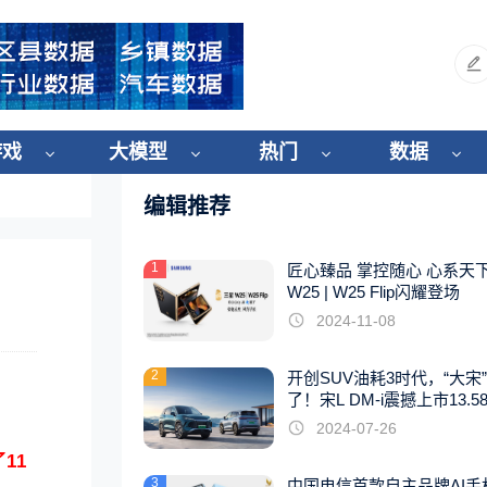
游戏
大模型
热门
数据
编辑推荐
1
匠心臻品 掌控随心 心系天
W25 | W25 Flip闪耀登场
2024-11-08
2
开创SUV油耗3时代，“大宋
了！宋L DM-i震撼上市13.5
起
2024-07-26
11
3
中国电信首款自主品牌AI手