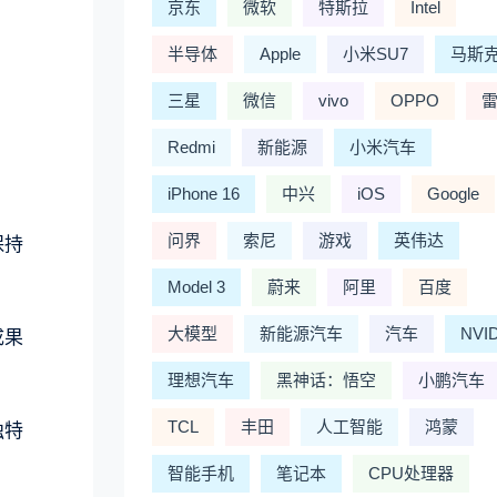
京东
微软
特斯拉
Intel
半导体
Apple
小米SU7
马斯
三星
微信
vivo
OPPO
Redmi
新能源
小米汽车
iPhone 16
中兴
iOS
Google
问界
索尼
游戏
英伟达
保持
Model 3
蔚来
阿里
百度
大模型
新能源汽车
汽车
NVI
成果
理想汽车
黑神话：悟空
小鹏汽车
TCL
丰田
人工智能
鸿蒙
独特
智能手机
笔记本
CPU处理器