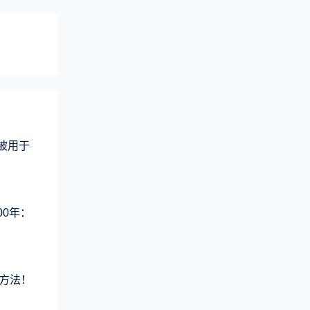
术被用于
00年：
方法！