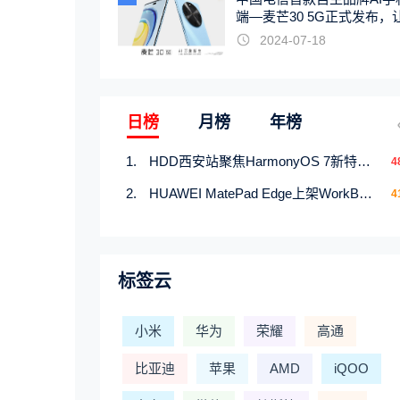
端—麦芒30 5G正式发布，
触手可及
2024-07-18
日榜
月榜
年榜
HDD西安站聚焦HarmonyOS 7新特性，解锁从互联到智能的应用开发新范式
4
HUAWEI MatePad Edge上架WorkBuddy鸿蒙PC版，说话就能干活的AI办公搭子
4
标签云
小米
华为
荣耀
高通
比亚迪
苹果
AMD
iQOO