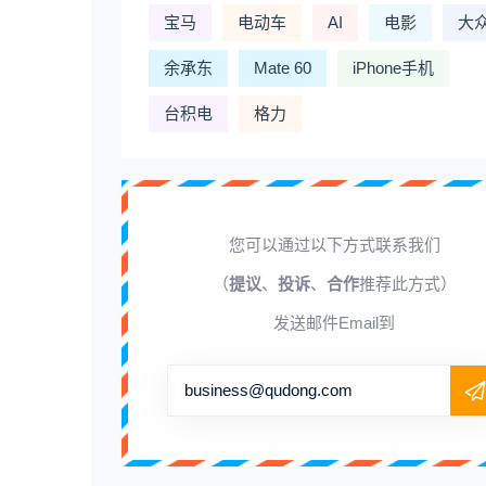
宝马
电动车
AI
电影
大
余承东
Mate 60
iPhone手机
台积电
格力
您可以通过以下方式联系我们
（
提议
、
投诉
、
合作
推荐此方式）
发送邮件Email到
business@qudong.com