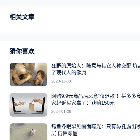
相关文章
猜你喜欢
狂野的原始人：随意与其它人种交配 坑
了现代人的健康
2023-11-03
网购9.9元商品后恶意“仅退款”！拼多多
家起诉买家赢了：获赔150元
2024-01-29
鳄鱼冬眠罕见画面曝光：只有鼻孔露出
层 仿佛冻僵