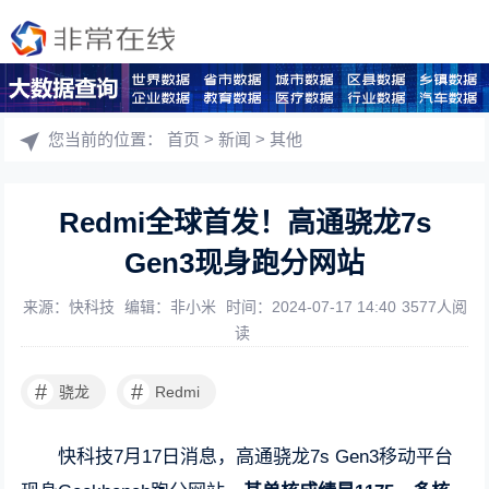
您当前的位置：
首页
>
新闻
>
其他
Redmi全球首发！高通骁龙7s
Gen3现身跑分网站
来源：快科技
编辑：非小米
时间：2024-07-17 14:40
3577人阅
读
#
#
骁龙
Redmi
快科技7月17日消息，高通骁龙7s Gen3移动平台