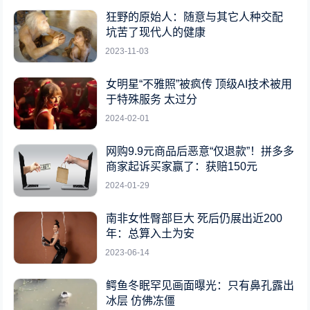
狂野的原始人：随意与其它人种交配
坑苦了现代人的健康
2023-11-03
女明星“不雅照”被疯传 顶级AI技术被用
于特殊服务 太过分
2024-02-01
网购9.9元商品后恶意“仅退款”！拼多多
商家起诉买家赢了：获赔150元
2024-01-29
南非女性臀部巨大 死后仍展出近200
年：总算入土为安
2023-06-14
鳄鱼冬眠罕见画面曝光：只有鼻孔露出
冰层 仿佛冻僵