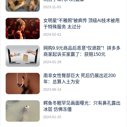
2023-11-03
女明星“不雅照”被疯传 顶级AI技术被用
于特殊服务 太过分
2024-02-01
网购9.9元商品后恶意“仅退款”！拼多多
商家起诉买家赢了：获赔150元
2024-01-29
南非女性臀部巨大 死后仍展出近200
年：总算入土为安
2023-06-14
鳄鱼冬眠罕见画面曝光：只有鼻孔露出
冰层 仿佛冻僵
2024-01-25