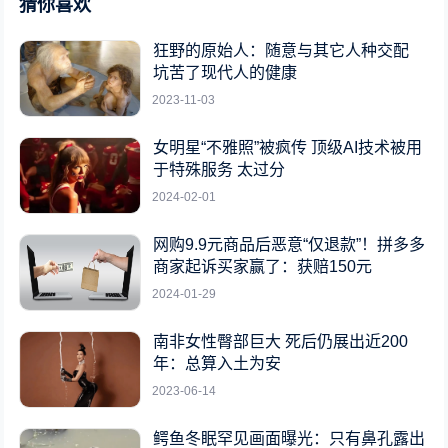
猜你喜欢
狂野的原始人：随意与其它人种交配
坑苦了现代人的健康
2023-11-03
女明星“不雅照”被疯传 顶级AI技术被用
于特殊服务 太过分
2024-02-01
网购9.9元商品后恶意“仅退款”！拼多多
商家起诉买家赢了：获赔150元
2024-01-29
南非女性臀部巨大 死后仍展出近200
年：总算入土为安
2023-06-14
鳄鱼冬眠罕见画面曝光：只有鼻孔露出