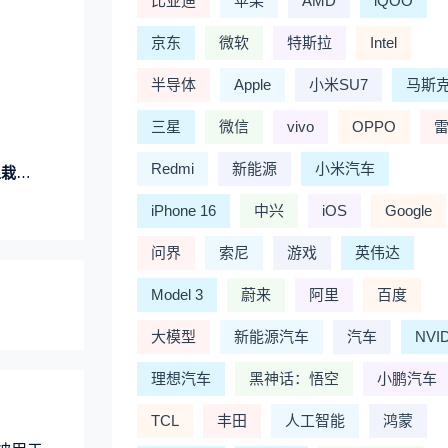
比亚迪
苹果
AMD
iQOO
京东
微软
特斯拉
Intel
半导体
Apple
小米SU7
马斯
三星
微信
vivo
OPPO
Redmi
新能源
小米汽车
头！
iPhone 16
中兴
iOS
Google
问界
索尼
游戏
英伟达
Model 3
蔚来
阿里
百度
大模型
新能源汽车
汽车
NVI
理想汽车
黑神话：悟空
小鹏汽车
TCL
丰田
人工智能
鸿蒙