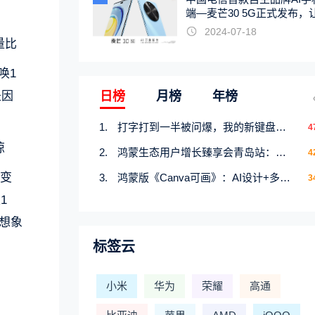
端—麦芒30 5G正式发布，
触手可及
2024-07-18
量比
唤1
是因
日榜
月榜
年榜
打字打到一半被问爆，我的新键盘皮肤才是暑期隐藏快乐源
4
惊
鸿蒙生态用户增长臻享会青岛站：携手行业伙伴共研增长新机遇
4
出变
鸿蒙版《Canva可画》：AI设计+多端流转，创意产出快人一步
3
1
想象
标签云
小米
华为
荣耀
高通