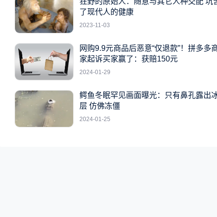
狂野的原始人：随意与其它人种交配 坑
了现代人的健康
2023-11-03
网购9.9元商品后恶意“仅退款”！拼多多
家起诉买家赢了：获赔150元
2024-01-29
鳄鱼冬眠罕见画面曝光：只有鼻孔露出
层 仿佛冻僵
2024-01-25