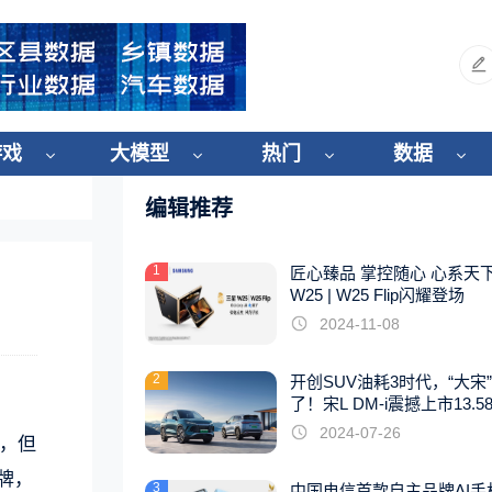
游戏
大模型
热门
数据
编辑推荐
1
匠心臻品 掌控随心 心系天
W25 | W25 Flip闪耀登场
2024-11-08
2
开创SUV油耗3时代，“大宋
了！宋L DM-i震撼上市13.5
起
2024-07-26
试，但
牌，
3
中国电信首款自主品牌AI手