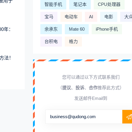
术被用于
智能手机
笔记本
CPU处理器
宝马
电动车
AI
电影
大
余承东
Mate 60
iPhone手机
00年：
台积电
格力
方法！
您可以通过以下方式联系我们
（
提议
、
投诉
、
合作
推荐此方式）
发送邮件Email到
business@qudong.com