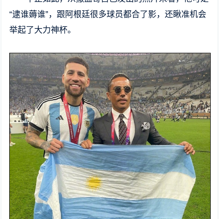
“逮谁薅谁”，跟阿根廷很多球员都合了影，还瞅准机会
举起了大力神杯。