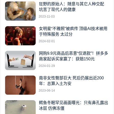
狂野的原始人：随意与其它人种交配
坑苦了现代人的健康
2023-11-03
女明星“不雅照”被疯传 顶级AI技术被用
于特殊服务 太过分
2024-02-01
网购9.9元商品后恶意“仅退款”！拼多多
商家起诉买家赢了：获赔150元
2024-01-29
南非女性臀部巨大 死后仍展出近200
年：总算入土为安
2023-06-14
鳄鱼冬眠罕见画面曝光：只有鼻孔露出
冰层 仿佛冻僵