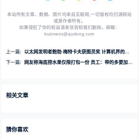
本站所有文章、数据、图片均来自互联网,一切版权均归源网站
或源作者所有。
如果侵犯了你的权益请来信告知我们删除。邮箱：
business@qudong.com
上一篇:
以太网发明者鲍勃·梅特卡夫获图灵奖 计算机界的诺贝尔奖
下一篇:
网友称海底捞水果仅限打包一份 员工：带的多要加收11元小料费
相关文章
猜你喜欢