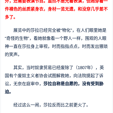
外，还需要表演节目。虽然不是光着表演，但她穿着一
件裸色的丝质紧身衣，身材一览无遗，和没穿几乎差不
多了。
展览中的莎拉已经完全被“物化”，在人们眼里她是
“奇怪的生物”，看她就像看一个野人一样，围观的人眼
神一直在莎拉身上审视，时而指指点点，时而发出猥琐
的笑声。
其实，当时奴隶贸易已经废除了（1807年），英
国有个废奴主义者协会试图解救她，向法院提起了诉
讼，无奈在庭审中，
莎拉自称是自愿的，没有受到胁
迫。
经过这么一闹，莎拉反而比之前更火了。