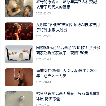
狂野的原始人：随意与其它人种交配
坑苦了现代人的健康
2023-11-03
女明星“不雅照”被疯传 顶级AI技术被用
于特殊服务 太过分
2024-02-01
网购9.9元商品后恶意“仅退款”！拼多多
商家起诉买家赢了：获赔150元
2024-01-29
南非女性臀部巨大 死后仍展出近200
年：总算入土为安
2023-06-14
鳄鱼冬眠罕见画面曝光：只有鼻孔露出
冰层 仿佛冻僵
2024-01-25