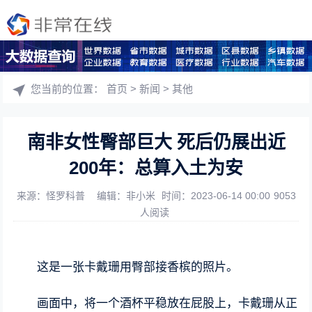
您当前的位置：
首页
>
新闻
>
其他
南非女性臀部巨大 死后仍展出近
200年：总算入土为安
来源：怪罗科普
编辑：非小米
时间：2023-06-14 00:00
9053
人阅读
这是一张卡戴珊用臀部接香槟的照片。
画面中，将一个酒杯平稳放在屁股上，卡戴珊从正