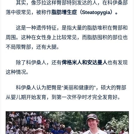
其实，像莎拉这样臀部特别发达的人，在科伊桑部
落中很常见，被称作
脂肪增生症（Steatopygia）。
这是一种遗传特征，是指大量的脂肪堆积在臀部和
周围。这种在女性身上比较常见，而脂肪囤积的部位也
不局限臀部，还有大腿。
除了科伊桑人，还有
俾格米人和安达曼人
也有发现
这种情况。
科伊桑人认为肥臀是“美丽和健康的”，硕大的臀部
从婴儿期开始发育，到第一次怀孕时才完全发育好。