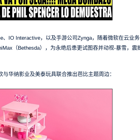
O Interactive，以及手游公司Zynga，随着微软在云业
x（Bethesda），为
永绝后患
更试图吞并动视-暴雪，震
软与华纳影业及美泰玩具联合推出芭比主题周边：