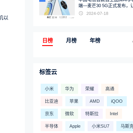
端—麦芒30 5G正式发布，
触手可及
2024-07-18
机以
日榜
月榜
年榜
标签云
小米
华为
荣耀
高通
比亚迪
苹果
AMD
iQOO
京东
微软
特斯拉
Intel
半导体
Apple
小米SU7
马斯