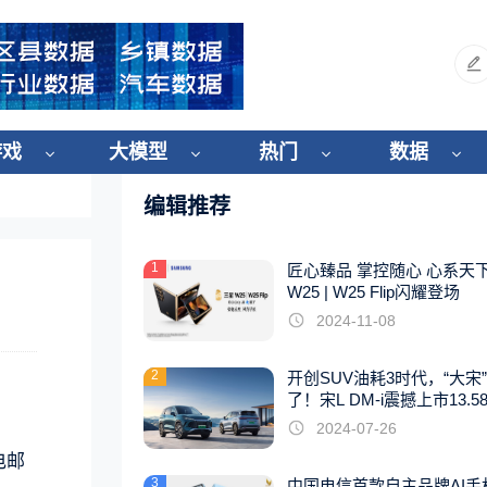
游戏
大模型
热门
数据
编辑推荐
1
匠心臻品 掌控随心 心系天
W25 | W25 Flip闪耀登场
2024-11-08
2
开创SUV油耗3时代，“大宋
了！宋L DM-i震撼上市13.5
起
2024-07-26
电邮
3
中国电信首款自主品牌AI手