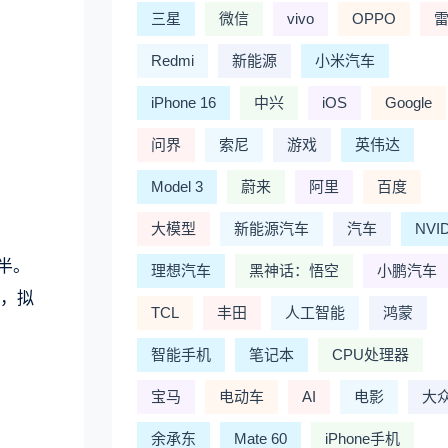
三星
微信
vivo
OPPO
Redmi
新能源
小米汽车
iPhone 16
中兴
iOS
Google
问界
索尼
游戏
英伟达
Model 3
蔚来
阿里
百度
大模型
新能源汽车
汽车
NVI
半。
理想汽车
黑神话：悟空
小鹏汽车
作，拟
TCL
丰田
人工智能
鸿蒙
智能手机
笔记本
CPU处理器
宝马
电动车
AI
电影
大
余承东
Mate 60
iPhone手机