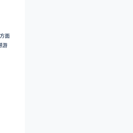
务方面
撼游