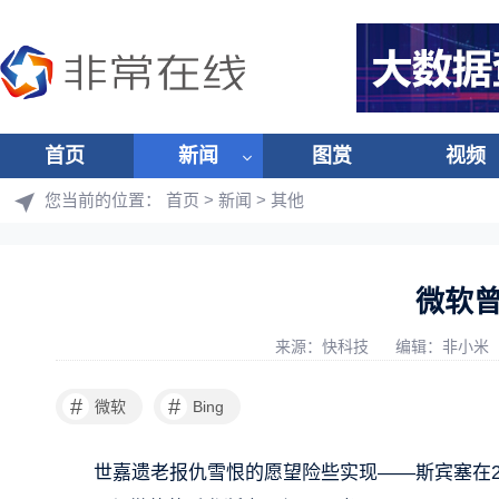
首页
新闻
图赏
视频
您当前的位置：
首页
>
新闻
>
其他
微软
来源：快科技
编辑：非小米
#
#
微软
Bing
世嘉遗老报仇雪恨的愿望险些实现——斯宾塞在2