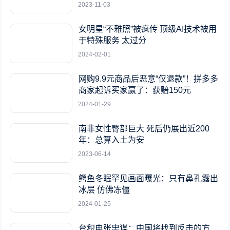
2023-11-03
女明星“不雅照”被疯传 顶级AI技术被用
于特殊服务 太过分
2024-02-01
网购9.9元商品后恶意“仅退款”！拼多多
商家起诉买家赢了：获赔150元
2024-01-29
南非女性臀部巨大 死后仍展出近200
年：总算入土为安
2023-06-14
鳄鱼冬眠罕见画面曝光：只有鼻孔露出
冰层 仿佛冻僵
2024-01-25
台积电张忠谋：中国将找到反击的方