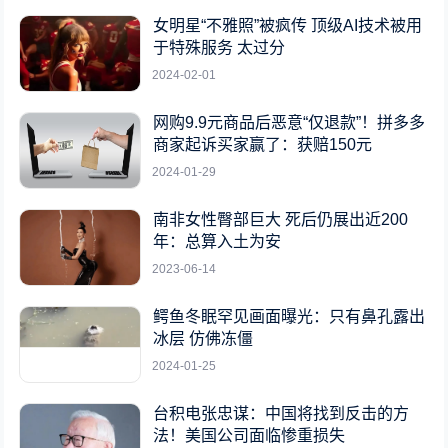
女明星“不雅照”被疯传 顶级AI技术被用
于特殊服务 太过分
2024-02-01
网购9.9元商品后恶意“仅退款”！拼多多
商家起诉买家赢了：获赔150元
2024-01-29
南非女性臀部巨大 死后仍展出近200
年：总算入土为安
2023-06-14
鳄鱼冬眠罕见画面曝光：只有鼻孔露出
冰层 仿佛冻僵
2024-01-25
台积电张忠谋：中国将找到反击的方
法！美国公司面临惨重损失