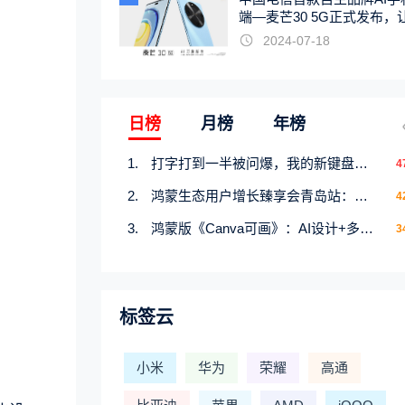
端—麦芒30 5G正式发布，
触手可及
2024-07-18
日榜
月榜
年榜
打字打到一半被问爆，我的新键盘皮肤才是暑期隐藏快乐源
4
鸿蒙生态用户增长臻享会青岛站：携手行业伙伴共研增长新机遇
4
鸿蒙版《Canva可画》：AI设计+多端流转，创意产出快人一步
3
标签云
小米
华为
荣耀
高通