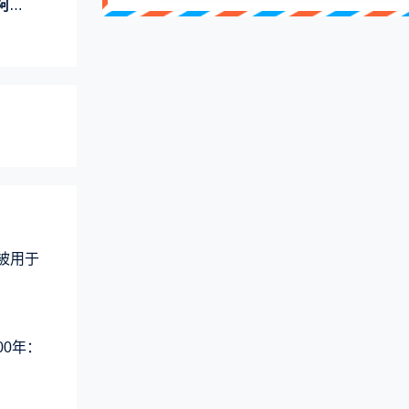
子女
术被用于
00年：