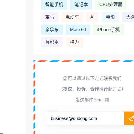
智能手机
笔记本
CPU处理器
宝马
电动车
AI
电影
大
余承东
Mate 60
iPhone手机
台积电
格力
您可以通过以下方式联系我们
（
提议
、
投诉
、
合作
推荐此方式）
发送邮件Email到
business@qudong.com