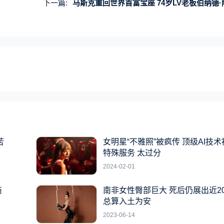
下一篇:
马斯克重回世界首富宝座 74岁LV老板伯纳德·阿尔诺第二：要把股份平均分给五个
苦
女明星“不雅照”被疯传 顶级AI技
特殊服务 太过分
2024-02-01
商
南非女性臀部巨大 死后仍展出近2
总算入土为安
2023-06-14