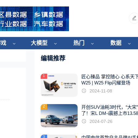
游戏
大模型
热门
数据
编辑推荐
1
匠心臻品 掌控随心 心系天
W25 | W25 Flip闪耀登场
2024-11-08
2
开创SUV油耗3时代，“大宋
了！宋L DM-i震撼上市13.5
起
2024-07-26
3
中国电信首款自主品牌AI手