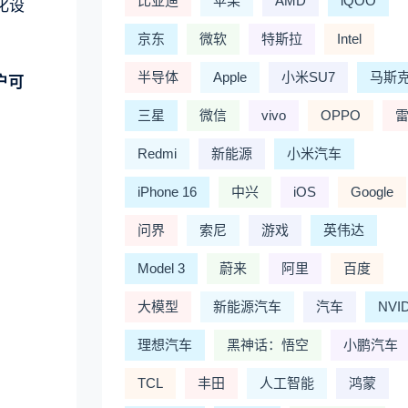
比亚迪
苹果
AMD
iQOO
化设
京东
微软
特斯拉
Intel
半导体
Apple
小米SU7
马斯
户可
三星
微信
vivo
OPPO
Redmi
新能源
小米汽车
iPhone 16
中兴
iOS
Google
问界
索尼
游戏
英伟达
Model 3
蔚来
阿里
百度
大模型
新能源汽车
汽车
NVI
理想汽车
黑神话：悟空
小鹏汽车
TCL
丰田
人工智能
鸿蒙