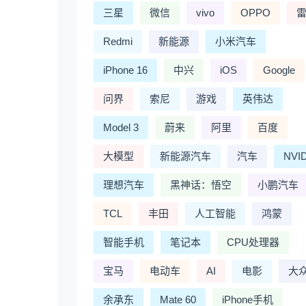
三星
微信
vivo
OPPO
Redmi
新能源
小米汽车
iPhone 16
中兴
iOS
Google
问界
索尼
游戏
英伟达
Model 3
蔚来
阿里
百度
大模型
新能源汽车
汽车
NVI
理想汽车
黑神话：悟空
小鹏汽车
TCL
丰田
人工智能
鸿蒙
智能手机
笔记本
CPU处理器
宝马
电动车
AI
电影
大
余承东
Mate 60
iPhone手机