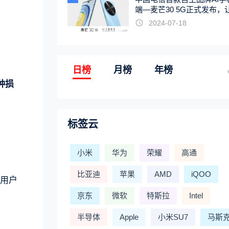
端—麦芒30 5G正式发布，
触手可及
2024-07-18
日榜
月榜
年榜
种损
标签云
小米
华为
荣耀
高通
比亚迪
苹果
AMD
iQOO
许用户
京东
微软
特斯拉
Intel
半导体
Apple
小米SU7
马斯