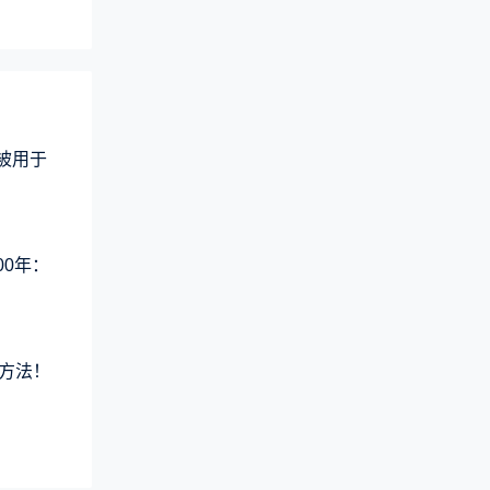
术被用于
00年：
方法！