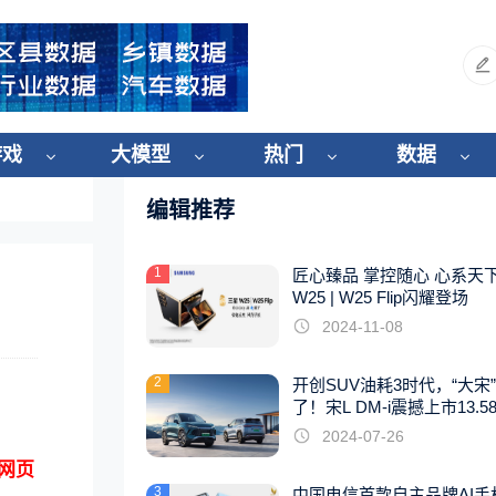
游戏
大模型
热门
数据
编辑推荐
1
匠心臻品 掌控随心 心系天
W25 | W25 Flip闪耀登场
2024-11-08
2
开创SUV油耗3时代，“大宋
了！宋L DM-i震撼上市13.5
起
2024-07-26
k网页
3
中国电信首款自主品牌AI手