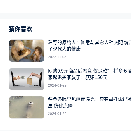
猜你喜欢
狂野的原始人：随意与其它人种交配 坑
了现代人的健康
2023-11-03
网购9.9元商品后恶意“仅退款”！拼多多
家起诉买家赢了：获赔150元
2024-01-29
鳄鱼冬眠罕见画面曝光：只有鼻孔露出
层 仿佛冻僵
2024-01-25