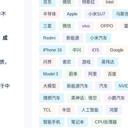
京东
微软
特斯拉
Intel
并不
半导体
Apple
小米SU7
马斯
三星
微信
vivo
OPPO
，成
Redmi
新能源
小米汽车
iPhone 16
中兴
iOS
Google
质，
问界
索尼
游戏
英伟达
Model 3
蔚来
阿里
百度
足于中
大模型
新能源汽车
汽车
NVI
。
理想汽车
黑神话：悟空
小鹏汽车
TCL
丰田
人工智能
鸿蒙
智能手机
笔记本
CPU处理器