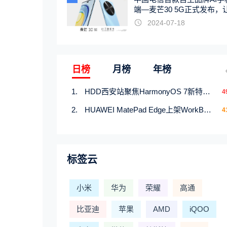
端—麦芒30 5G正式发布，
触手可及
2024-07-18
日榜
月榜
年榜
HDD西安站聚焦HarmonyOS 7新特性，解锁从互联到智能的应用开发新范式
4
HUAWEI MatePad Edge上架WorkBuddy鸿蒙PC版，说话就能干活的AI办公搭子
4
标签云
小米
华为
荣耀
高通
比亚迪
苹果
AMD
iQOO