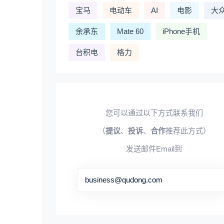
宝马
电动车
AI
电影
大
余承东
Mate 60
iPhone手机
台积电
格力
您可以通过以下方式联系我们
（
提议
、
投诉
、
合作
推荐此方式）
发送邮件Email到
business@qudong.com