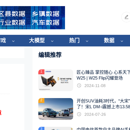
游戏
大模型
热门
数据
编辑推荐
1
匠心臻品 掌控随心 心系天
W25 | W25 Flip闪耀登场
2024-11-08
2
开创SUV油耗3时代，“大宋
了！宋L DM-i震撼上市13.5
起
重
2024-07-26
3
中国电信首款自主品牌AI手