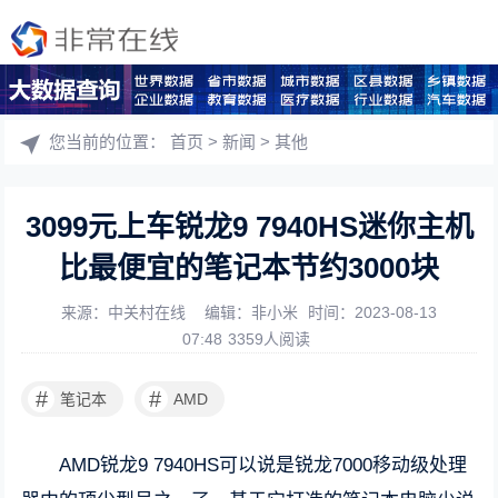
您当前的位置：
首页
>
新闻
>
其他
3099元上车锐龙9 7940HS迷你主机
比最便宜的笔记本节约3000块
来源：中关村在线
编辑：非小米
时间：2023-08-13
07:48
3359人阅读
#
#
笔记本
AMD
AMD锐龙9 7940HS可以说是锐龙7000移动级处理