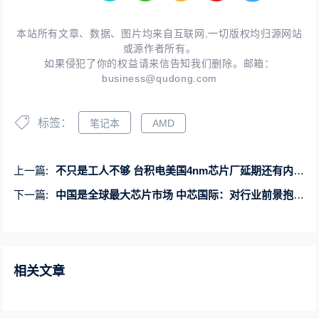
本站所有文章、数据、图片均来自互联网,一切版权均归源网站
或源作者所有。
如果侵犯了你的权益请来信告知我们删除。邮箱：
business@qudong.com
标签：
笔记本
AMD
上一篇:
不只是工人不够 台积电美国4nm芯片厂延期还有内幕：43度高温难耐
下一篇:
中国是全球最大芯片市场 中芯国际：对行业前景抱有长远信心
相关文章