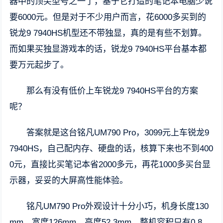
器中的顶尖型号之一了，基于它打造的笔记本电脑少说
要6000元。但是对于不少用户而言，花6000多买到的
锐龙9 7940HS机型还不带独显，真的是有些不划算。
而如果买独显游戏本的话，锐龙9 7940HS平台基本都
要万元起步了。
那么有没有低价上车锐龙9 7940HS平台的方案
呢？
答案就是这台铭凡UM790 Pro，3099元上车锐龙9
7940HS，自己配内存、硬盘的话，核算下来也不到400
0元，直接比买笔记本省2000多元，再花1000多买台显
示器，妥妥的大屏高性能体验。
铭凡UM790 Pro外观设计十分小巧，机身长度130
mm，宽度126mm，高度52.3mm，整机容积只有0.8