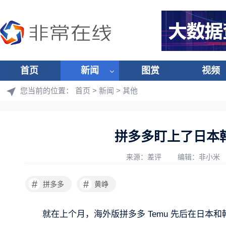
首页
新闻
图赏
视频
您当前的位置：
首页
>
新闻
>
其他
拼多多盯上了日本
来源：差评
编辑：非小米
#
#
拼多多
黄峥
就在上个月，海外版拼多多 Temu 先后在日本