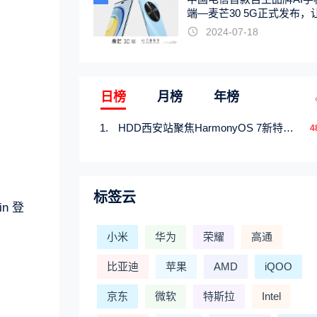
端—麦芒30 5G正式发布，
触手可及
2024-07-18
日榜
月榜
年榜
HDD西安站聚焦HarmonyOS 7新特性，解锁从互联到智能的应用开发新范式
4
标签云
n 登
小米
华为
荣耀
高通
比亚迪
苹果
AMD
iQOO
京东
微软
特斯拉
Intel