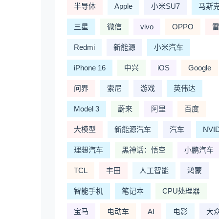
半导体
Apple
小米SU7
马斯
三星
微信
vivo
OPPO
Redmi
新能源
小米汽车
iPhone 16
中兴
iOS
Google
问界
索尼
游戏
英伟达
Model 3
蔚来
阿里
百度
大模型
新能源汽车
汽车
NVI
理想汽车
黑神话：悟空
小鹏汽车
TCL
丰田
人工智能
鸿蒙
智能手机
笔记本
CPU处理器
宝马
电动车
AI
电影
大