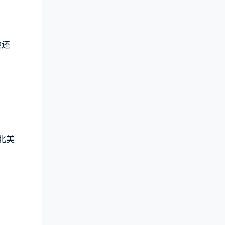
她还
北美