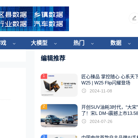
游戏
大模型
热门
数据
编辑推荐
1
匠心臻品 掌控随心 心系天
W25 | W25 Flip闪耀登场
2024-11-08
2
开创SUV油耗3时代，“大宋
了！宋L DM-i震撼上市13.5
起
2024-07-26
3
中国电信首款自主品牌AI手