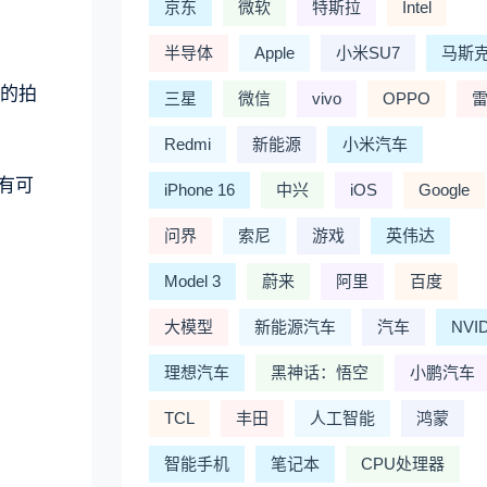
京东
微软
特斯拉
Intel
半导体
Apple
小米SU7
马斯
晰的拍
三星
微信
vivo
OPPO
Redmi
新能源
小米汽车
腾有可
iPhone 16
中兴
iOS
Google
问界
索尼
游戏
英伟达
Model 3
蔚来
阿里
百度
大模型
新能源汽车
汽车
NVI
理想汽车
黑神话：悟空
小鹏汽车
TCL
丰田
人工智能
鸿蒙
智能手机
笔记本
CPU处理器