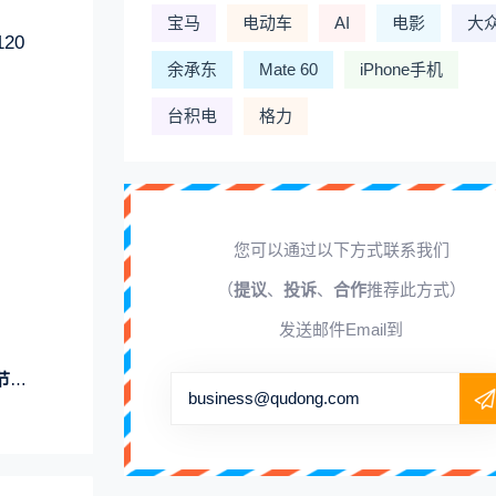
宝马
电动车
AI
电影
大
20
余承东
Mate 60
iPhone手机
台积电
格力
您可以通过以下方式联系我们
（
提议
、
投诉
、
合作
推荐此方式）
发送邮件Email到
休
business@qudong.com