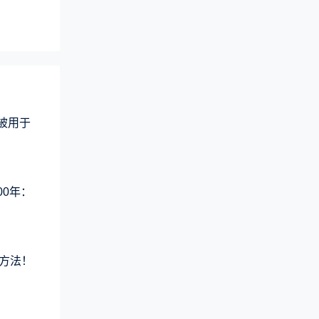
术被用于
00年：
方法！