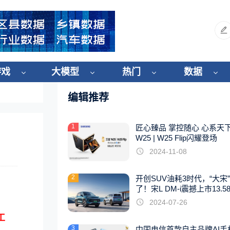
游戏
大模型
热门
数据
编辑推荐
1
匠心臻品 掌控随心 心系天
W25 | W25 Flip闪耀登场
2024-11-08
2
开创SUV油耗3时代，“大宋
了！宋L DM-i震撼上市13.5
起
2024-07-26
工
3
中国电信首款自主品牌AI手