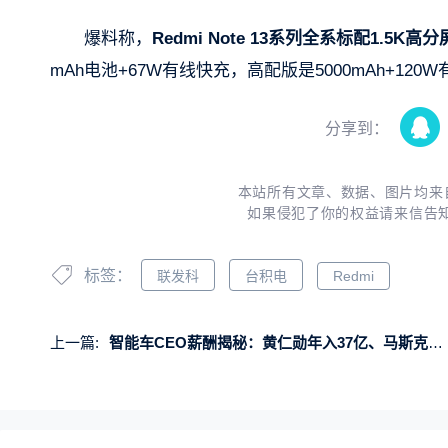
爆料称，
Redmi Note 13系列全系标配1.5K
mAh电池+67W有线快充，高配版是5000mAh+120
分享到：
本站所有文章、数据、图片均来
如果侵犯了你的权益请来信告
标签：
联发科
台积电
Redmi
上一篇:
智能车CEO薪酬揭秘：黄仁勋年入37亿、马斯克00000