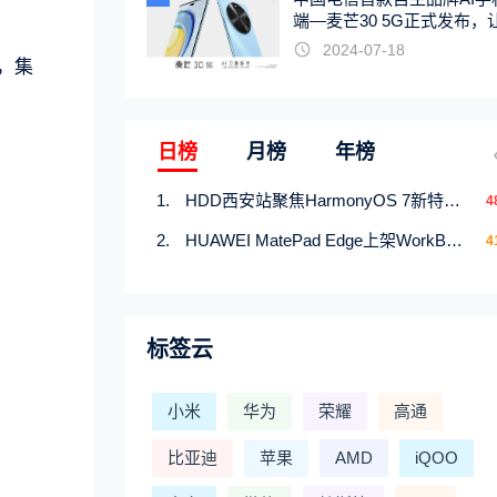
端—麦芒30 5G正式发布，
触手可及
2024-07-18
心，集
日榜
月榜
年榜
HDD西安站聚焦HarmonyOS 7新特性，解锁从互联到智能的应用开发新范式
4
HUAWEI MatePad Edge上架WorkBuddy鸿蒙PC版，说话就能干活的AI办公搭子
4
标签云
小米
华为
荣耀
高通
比亚迪
苹果
AMD
iQOO