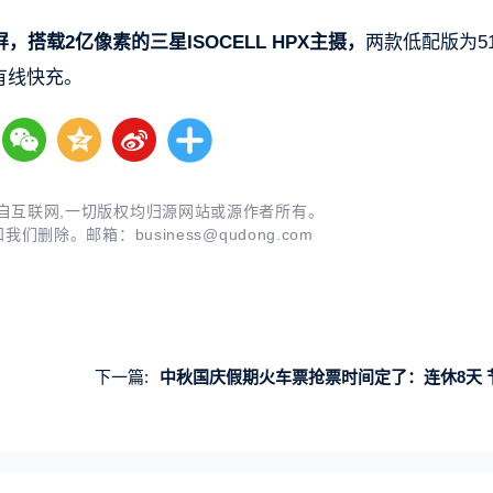
高分屏，搭载2亿像素的三星ISOCELL HPX主摄，
两款低配版为51
W有线快充。
自互联网,一切版权均归源网站或源作者所有。
知我们删除。邮箱：
business@qudong.com
下一篇:
中秋国庆假期火车票抢票时间定了：连休8天 节前不调