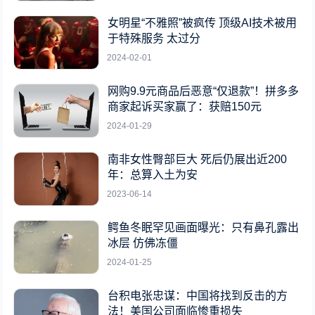
女明星“不雅照”被疯传 顶级AI技术被用
于特殊服务 太过分
2024-02-01
网购9.9元商品后恶意“仅退款”！拼多多
商家起诉买家赢了：获赔150元
2024-01-29
南非女性臀部巨大 死后仍展出近200
年：总算入土为安
2023-06-14
鳄鱼冬眠罕见画面曝光：只有鼻孔露出
冰层 仿佛冻僵
2024-01-25
台积电张忠谋：中国将找到反击的方
法！美国公司面临惨重损失