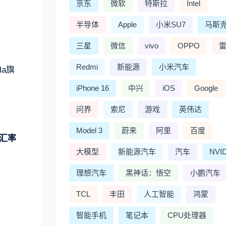
京东
微软
特斯拉
Intel
半导体
Apple
小米SU7
马斯
三星
微信
vivo
OPPO
Redmi
新能源
小米汽车
la旗
iPhone 16
中兴
iOS
Google
问界
索尼
游戏
英伟达
Model 3
蔚来
阿里
百度
汇率
大模型
新能源汽车
汽车
NVI
理想汽车
黑神话：悟空
小鹏汽车
TCL
丰田
人工智能
鸿蒙
智能手机
笔记本
CPU处理器