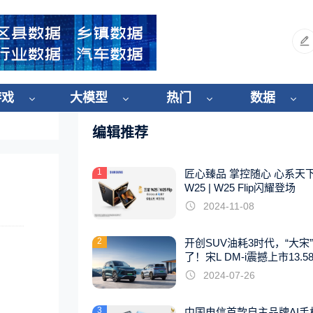
游戏
大模型
热门
数据
编辑推荐
1
匠心臻品 掌控随心 心系天
W25 | W25 Flip闪耀登场
2024-11-08
2
开创SUV油耗3时代，“大宋
了！宋L DM-i震撼上市13.5
起
2024-07-26
3
中国电信首款自主品牌AI手