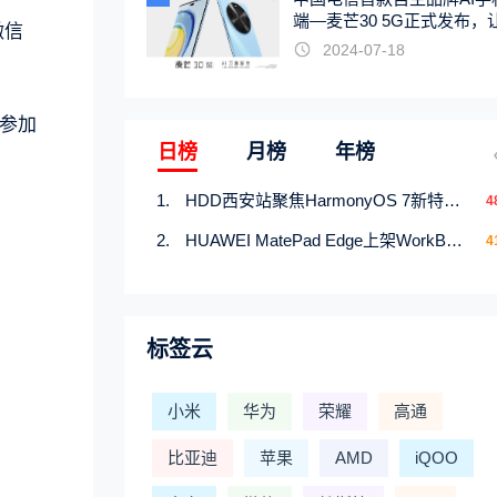
端—麦芒30 5G正式发布，
微信
触手可及
2024-07-18
参加
日榜
月榜
年榜
HDD西安站聚焦HarmonyOS 7新特性，解锁从互联到智能的应用开发新范式
4
HUAWEI MatePad Edge上架WorkBuddy鸿蒙PC版，说话就能干活的AI办公搭子
4
标签云
小米
华为
荣耀
高通
比亚迪
苹果
AMD
iQOO