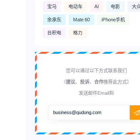
宝马
电动车
AI
电影
大
余承东
Mate 60
iPhone手机
台积电
格力
您可以通过以下方式联系我们
（
提议
、
投诉
、
合作
推荐此方式）
发送邮件Email到
business@qudong.com