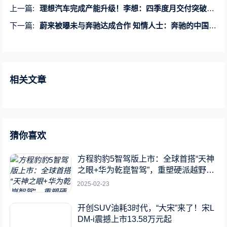
上一篇:
理想汽车完成产能升级！李想：四季度月交付突破4万大关
下一篇:
蔚来被曝未与奔驰达成合作 知情人士：奔驰的中国股东太多了
相关文章
猜你喜欢
方程豹豹5智驾版上市：全球首搭“天神
之眼+华为乾崑智驾”，重塑硬派越野新
标杆
2025-02-23
开创SUV油耗3时代，“大宋”来了！宋L
DM-i震撼上市13.58万元起