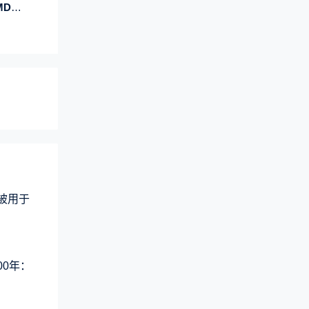
缓存
术被用于
00年：