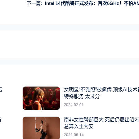
下一篇:
Intel 14代酷睿正式发布：首次6GHz！不怕AMD 3D
苦
女明星“不雅照”被疯传 顶级AI技
特殊服务 太过分
2024-02-01
商
南非女性臀部巨大 死后仍展出近2
总算入土为安
2023-06-14