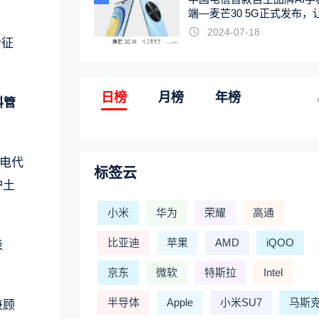
端—麦芒30 5G正式发布，
触手可及
2024-07-18
计征
日榜
月榜
年榜
科管
电代
标签云
护土
小米
华为
荣耀
高通
比亚迪
苹果
AMD
iQOO
表
京东
微软
特斯拉
Intel
半导体
Apple
小米SU7
马斯
兼顾