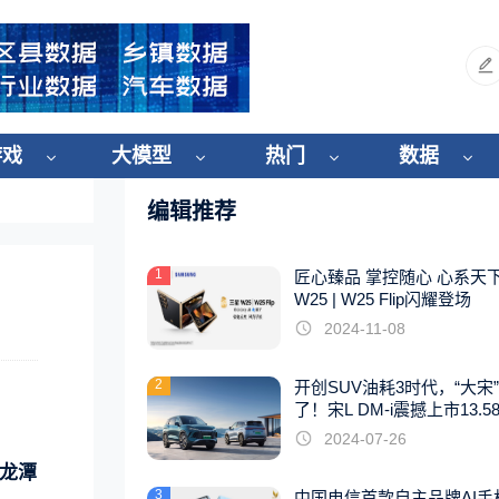
游戏
大模型
热门
数据
编辑推荐
1
匠心臻品 掌控随心 心系天
W25 | W25 Flip闪耀登场
2024-11-08
2
开创SUV油耗3时代，“大宋
了！宋L DM-i震撼上市13.5
起
2024-07-26
龙潭
3
中国电信首款自主品牌AI手