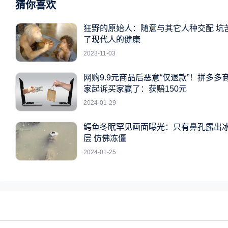
猜你喜欢
狂野的原始人：随意与其它人种交配 坑
了现代人的健康
2023-11-03
网购9.9元商品后恶意“仅退款”！拼多多
家起诉买家赢了：获赔150元
2024-01-29
鳄鱼冬眠罕见画面曝光：只有鼻孔露出
层 仿佛冻僵
2024-01-25