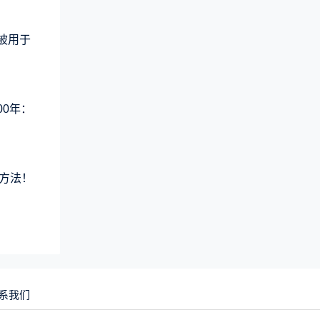
术被用于
00年：
方法！
系我们