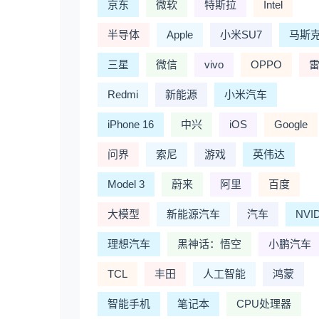
京东
微软
特斯拉
Intel
半导体
Apple
小米SU7
马斯
三星
微信
vivo
OPPO
Redmi
新能源
小米汽车
iPhone 16
中兴
iOS
Google
问界
索尼
游戏
英伟达
Model 3
蔚来
阿里
百度
大模型
新能源汽车
汽车
NVI
理想汽车
黑神话：悟空
小鹏汽车
TCL
丰田
人工智能
鸿蒙
智能手机
笔记本
CPU处理器