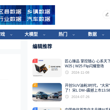
游戏
大模型
热门
数据
编辑推荐
1
匠心臻品 掌控随心 心系天
W25 | W25 Flip闪耀登场
2024-11-08
2
开创SUV油耗3时代，“大宋
了！宋L DM-i震撼上市13.5
起
2024-07-26
3
中国电信首款自主品牌AI手