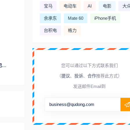
宝马
电动车
AI
电影
大
余承东
Mate 60
iPhone手机
台积电
格力
型
您可以通过以下方式联系我们
（
提议
、
投诉
、
合作
推荐此方式）
发送邮件Email到
business@qudong.com