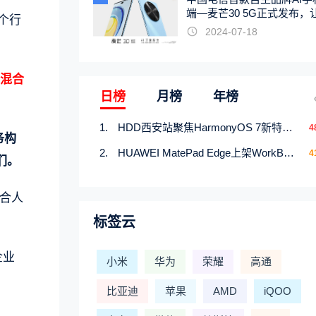
端—麦芒30 5G正式发布，
个行
触手可及
2024-07-18
的混合
日榜
月榜
年榜
HDD西安站聚焦HarmonyOS 7新特性，解锁从互联到智能的应用开发新范式
4
服务构
HUAWEI MatePad Edge上架WorkBuddy鸿蒙PC版，说话就能干活的AI办公搭子
4
们。
混合人
标签云
企业
小米
华为
荣耀
高通
比亚迪
苹果
AMD
iQOO