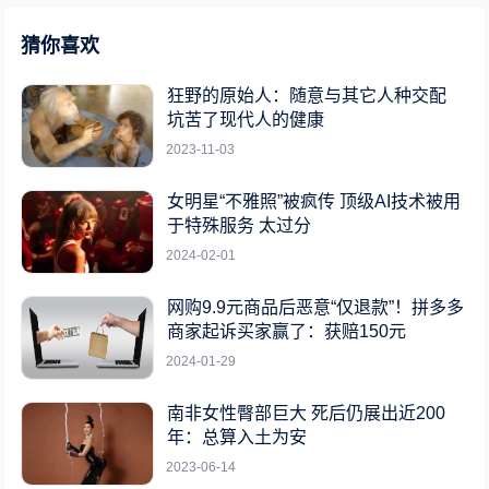
猜你喜欢
狂野的原始人：随意与其它人种交配
坑苦了现代人的健康
2023-11-03
女明星“不雅照”被疯传 顶级AI技术被用
于特殊服务 太过分
2024-02-01
网购9.9元商品后恶意“仅退款”！拼多多
商家起诉买家赢了：获赔150元
2024-01-29
南非女性臀部巨大 死后仍展出近200
年：总算入土为安
2023-06-14