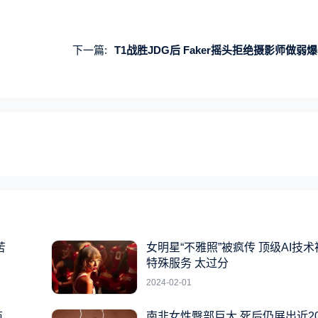
下一篇:
T1战胜JDG后 Faker摇头拒绝摄影师做弱爆P
苦
女明星“不雅照”被疯传 顶级AI技
特殊服务 太过分
2024-02-01
商
南非女性臀部巨大 死后仍展出近2