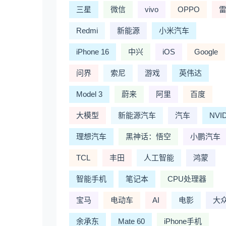
三星
微信
vivo
OPPO
Redmi
新能源
小米汽车
iPhone 16
中兴
iOS
Google
问界
索尼
游戏
英伟达
Model 3
蔚来
阿里
百度
大模型
新能源汽车
汽车
NVI
理想汽车
黑神话：悟空
小鹏汽车
TCL
丰田
人工智能
鸿蒙
智能手机
笔记本
CPU处理器
宝马
电动车
AI
电影
大
余承东
Mate 60
iPhone手机