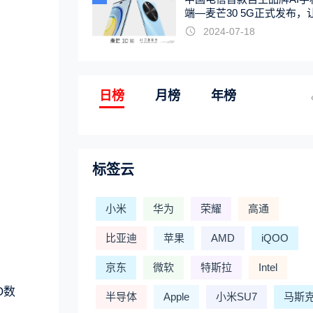
端—麦芒30 5G正式发布，
触手可及
2024-07-18
日榜
月榜
年榜
标签云
小米
华为
荣耀
高通
比亚迪
苹果
AMD
iQOO
京东
微软
特斯拉
Intel
O数
半导体
Apple
小米SU7
马斯