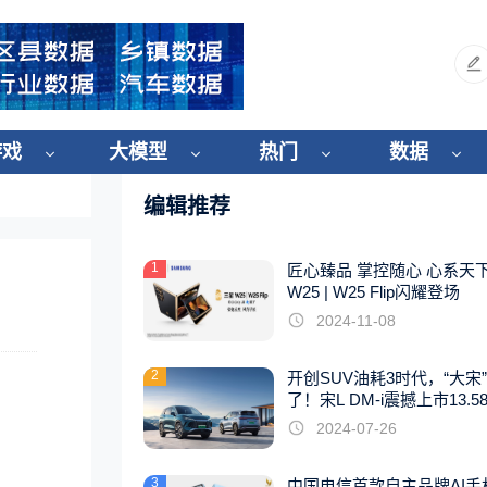
游戏
大模型
热门
数据
编辑推荐
1
匠心臻品 掌控随心 心系天
W25 | W25 Flip闪耀登场
2024-11-08
2
开创SUV油耗3时代，“大宋
了！宋L DM-i震撼上市13.5
起
2024-07-26
3
中国电信首款自主品牌AI手