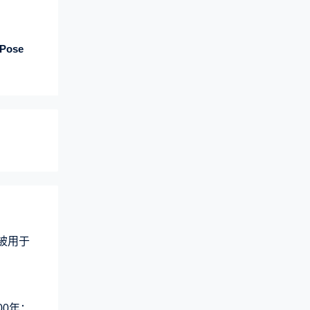
ose
术被用于
00年：