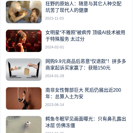
狂野的原始人：随意与其它人种交配
坑苦了现代人的健康
2023-11-03
女明星“不雅照”被疯传 顶级AI技术被用
于特殊服务 太过分
2024-02-01
网购9.9元商品后恶意“仅退款”！拼多多
商家起诉买家赢了：获赔150元
2024-01-29
南非女性臀部巨大 死后仍展出近200
年：总算入土为安
2023-06-14
鳄鱼冬眠罕见画面曝光：只有鼻孔露出
冰层 仿佛冻僵