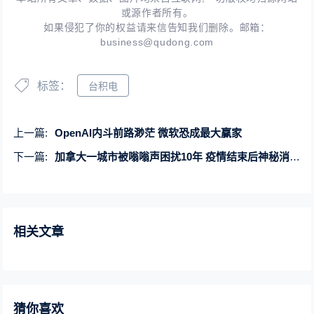
或源作者所有。
如果侵犯了你的权益请来信告知我们删除。邮箱：
business@qudong.com
标签：
台积电
上一篇:
OpenAI内斗前路渺茫 微软恐成最大赢家
下一篇:
加拿大一城市被嗡嗡声困扰10年 疫情结束后神秘消失：都怪美国
相关文章
猜你喜欢