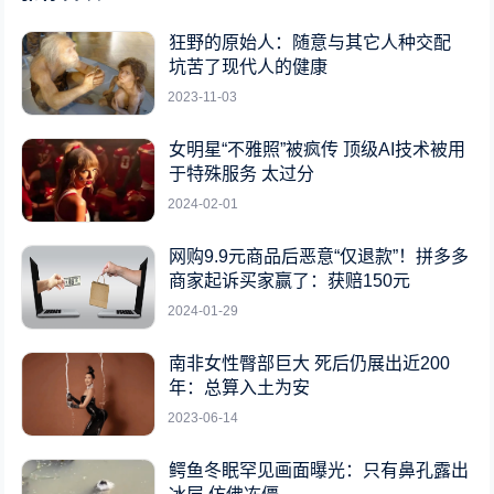
狂野的原始人：随意与其它人种交配
坑苦了现代人的健康
2023-11-03
女明星“不雅照”被疯传 顶级AI技术被用
于特殊服务 太过分
2024-02-01
网购9.9元商品后恶意“仅退款”！拼多多
商家起诉买家赢了：获赔150元
2024-01-29
南非女性臀部巨大 死后仍展出近200
年：总算入土为安
2023-06-14
鳄鱼冬眠罕见画面曝光：只有鼻孔露出