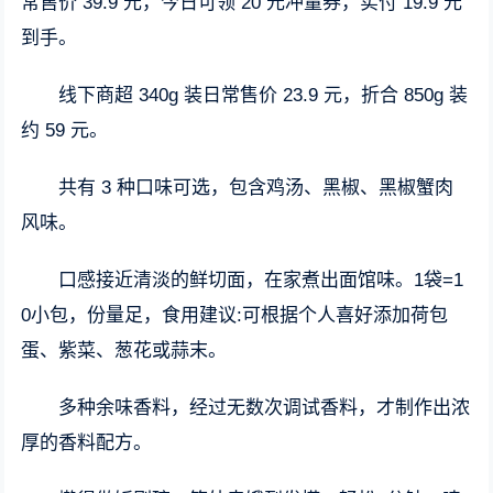
常售价 39.9 元，今日可领 20 元冲量券，实付 19.9 元
到手。
线下商超 340g 装日常售价 23.9 元，折合 850g 装
约 59 元。
共有 3 种口味可选，包含鸡汤、黑椒、黑椒蟹肉
风味。
口感接近清淡的鲜切面，在家煮出面馆味。1袋=1
0小包，份量足，食用建议:可根据个人喜好添加荷包
蛋、紫菜、葱花或蒜末。
多种余味香料，经过无数次调试香料，才制作出浓
厚的香料配方。