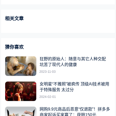
相关文章
猜你喜欢
狂野的原始人：随意与其它人种交配
坑苦了现代人的健康
2023-11-03
女明星“不雅照”被疯传 顶级AI技术被用
于特殊服务 太过分
2024-02-01
网购9.9元商品后恶意“仅退款”！拼多多
商家起诉买家赢了：获赔150元