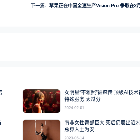
下一篇:
苹果正在中国全速生产Vision Pro 争取在2
苦
女明星“不雅照”被疯传 顶级AI技
特殊服务 太过分
2024-02-01
商
南非女性臀部巨大 死后仍展出近2
总算入土为安
2023-06-14