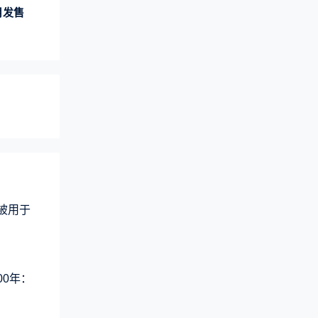
月发售
术被用于
00年：