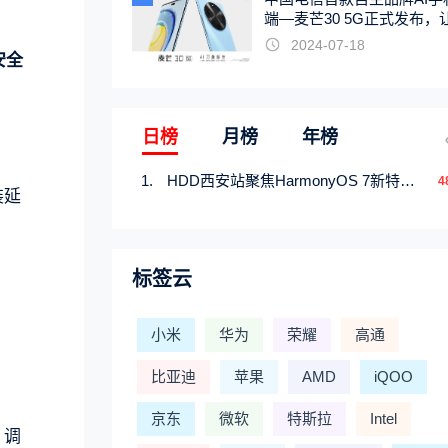
端—麦芒30 5G正式发布，
触手可及
2024-07-18
安全
日榜
月榜
年榜
HDD西安站聚焦HarmonyOS 7新特性，解锁从互联到智能的应用开发新范式
4
装延
标签云
小米
华为
荣耀
高通
比亚迪
苹果
AMD
iQOO
京东
微软
特斯拉
Intel
。调