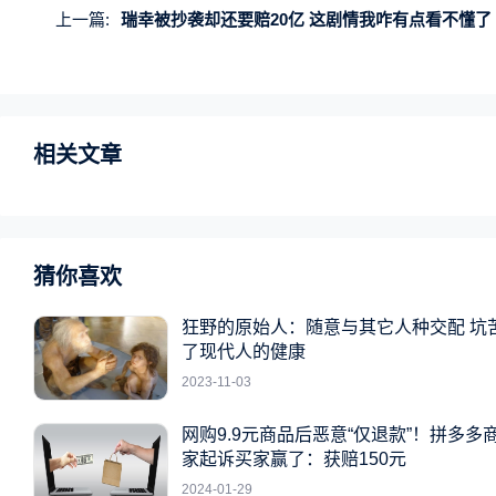
上一篇:
瑞幸被抄袭却还要赔20亿 这剧情我咋有点看不懂了
相关文章
猜你喜欢
狂野的原始人：随意与其它人种交配 坑
了现代人的健康
2023-11-03
网购9.9元商品后恶意“仅退款”！拼多多
家起诉买家赢了：获赔150元
2024-01-29