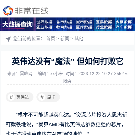
您当前的位置：
首页
>
新闻
>
其他
英伟达没有“魔法” 但如何打败它
来源：雷峰网
编辑：非小米
时间：2023-12-22 10:27
3552人
阅读
#
#
英伟达
显卡
“根本不可能超越英伟达。”资深芯片投资人思杰斩
钉截铁地说，“就算AMD有比英伟达参数更强的芯片，
也无法撼动英伟达在AI市场的地位。”