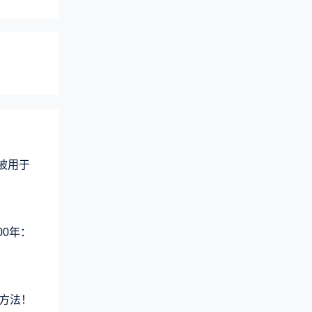
术被用于
00年：
方法！