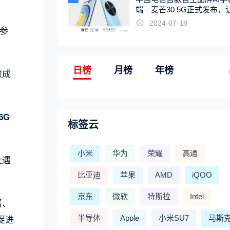
端—麦芒30 5G正式发布，
触手可及
2024-07-18
表参
日榜
月榜
年榜
硕成
6G
标签云
小米
华为
荣耀
高通
上遇
比亚迪
苹果
AMD
iQOO
京东
微软
特斯拉
Intel
署、
半导体
Apple
小米SU7
马斯
促进