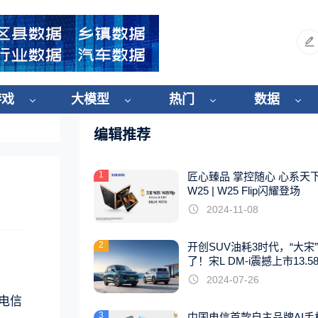
游戏
大模型
热门
数据
编辑推荐
1
匠心臻品 掌控随心 心系天
W25 | W25 Flip闪耀登场
2024-11-08
2
开创SUV油耗3时代，“大宋
了！宋L DM-i震撼上市13.5
起
2024-07-26
际电信
3
中国电信首款自主品牌AI手