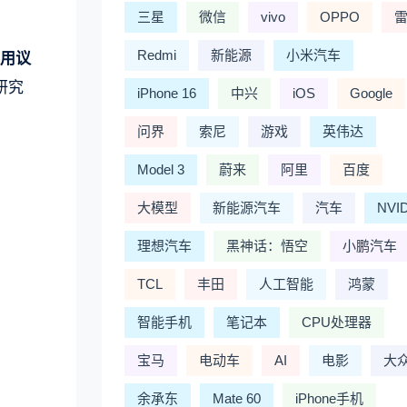
三星
微信
vivo
OPPO
Redmi
新能源
小米汽车
使用议
研究
iPhone 16
中兴
iOS
Google
问界
索尼
游戏
英伟达
Model 3
蔚来
阿里
百度
大模型
新能源汽车
汽车
NVI
理想汽车
黑神话：悟空
小鹏汽车
TCL
丰田
人工智能
鸿蒙
智能手机
笔记本
CPU处理器
宝马
电动车
AI
电影
大
余承东
Mate 60
iPhone手机