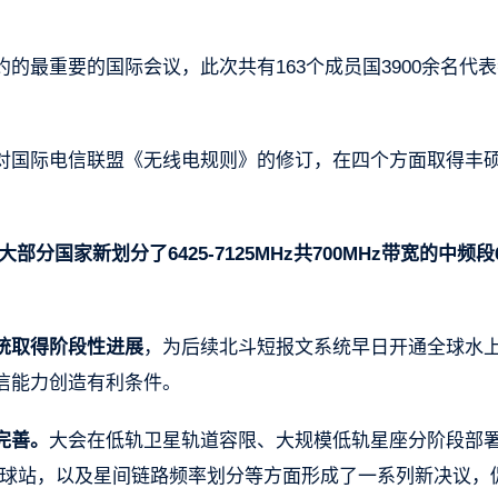
的最重要的国际会议，此次共有163个成员国3900余名代
对国际电信联盟《无线电规则》的修订，在四个方面取得丰
大部分国家新划分了6425-7125MHz共700MHz带宽的中频段
统取得阶段性进展
，为后续北斗短报文系统早日开通全球水
信能力创造有利条件。
完善。
大会在低轨卫星轨道容限、大规模低轨星座分阶段部
地球站，以及星间链路频率划分等方面形成了一系列新决议，