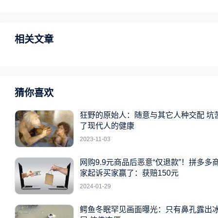
相关文章
猜你喜欢
狂野的原始人：随意与其它人种交配 坑
了现代人的健康
2023-11-03
网购9.9元商品后恶意“仅退款”！拼多多
家起诉买家赢了：获赔150元
2024-01-29
鳄鱼冬眠罕见画面曝光：只有鼻孔露出