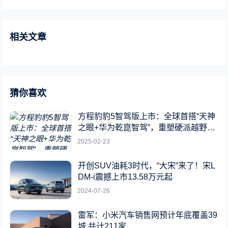
相关文章
猜你喜欢
方程豹豹5智驾版上市：全球首搭“天神
之眼+华为乾崑智驾”，重塑硬派越野新
标杆
2025-02-23
开创SUV油耗3时代，“大宋”来了！宋L
DM-i震撼上市13.58万元起
2024-07-26
雷军：小米汽车销售网预计年底覆盖39
城 共计211家