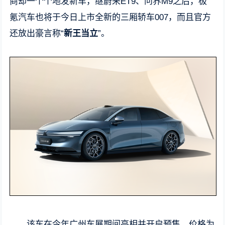
商却一个个地发新车，继蔚来ET9、问界M9之后，极
氪汽车也将于今日上市全新的三厢轿车007，而且官方
还放出豪言称“
新王当立
”。
该车在今年广州车展期间亮相并开启预售，价格为