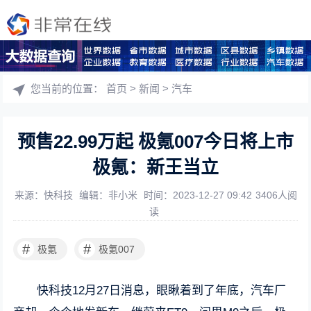
您当前的位置：
首页
>
新闻
>
汽车
预售22.99万起 极氪007今日将上市
极氪：新王当立
来源：快科技
编辑：非小米
时间：2023-12-27 09:42
3406人阅
读
#
#
极氪
极氪007
快科技12月27日消息，眼瞅着到了年底，汽车厂