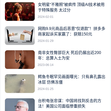
女明星“不雅照”被疯传 顶级AI技术被用
于特殊服务 太过分
2024-02-01
网购9.9元商品后恶意“仅退款”！拼多多
商家起诉买家赢了：获赔150元
2024-01-29
南非女性臀部巨大 死后仍展出近200
年：总算入土为安
2023-06-14
鳄鱼冬眠罕见画面曝光：只有鼻孔露出
冰层 仿佛冻僵
2024-01-25
台积电张忠谋：中国将找到反击的方
法！美国公司面临惨重损失