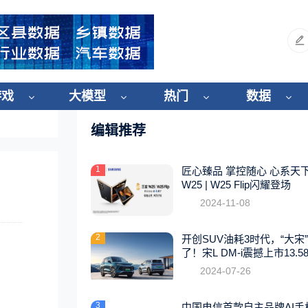
游戏
大模型
热门
数据
编辑推荐
1
匠心臻品 掌控随心 心系天
W25 | W25 Flip闪耀登场
2024-11-08
2
开创SUV油耗3时代，“大宋
了！宋L DM-i震撼上市13.5
起
2024-07-26
3
中国电信首款自主品牌AI手