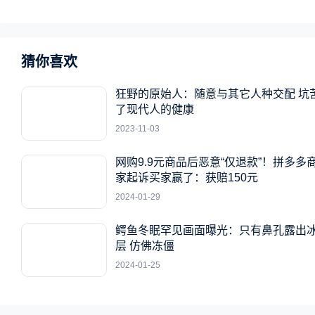
猜你喜欢
狂野的原始人：随意与其它人种交配 坑
了现代人的健康
2023-11-03
网购9.9元商品后恶意“仅退款”！拼多多
家起诉买家赢了：获赔150元
2024-01-29
鳄鱼冬眠罕见画面曝光：只有鼻孔露出
层 仿佛冻僵
2024-01-25