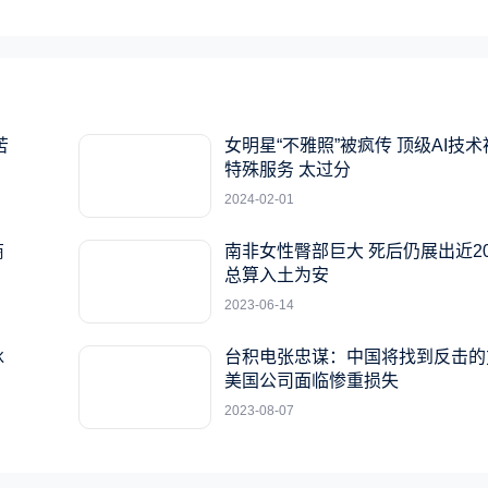
苦
女明星“不雅照”被疯传 顶级AI技
特殊服务 太过分
2024-02-01
商
南非女性臀部巨大 死后仍展出近2
总算入土为安
2023-06-14
冰
台积电张忠谋：中国将找到反击的
美国公司面临惨重损失
2023-08-07