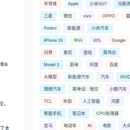
半导体
Apple
小米SU7
马斯
三星
微信
vivo
OPPO
Redmi
新能源
小米汽车
iPhone 16
中兴
iOS
Google
问界
索尼
游戏
英伟达
年6
Model 3
蔚来
阿里
百度
大模型
新能源汽车
汽车
NVI
理想汽车
黑神话：悟空
小鹏汽车
TCL
丰田
人工智能
鸿蒙
伦、
智能手机
笔记本
CPU处理器
宝马
电动车
AI
电影
大
了太