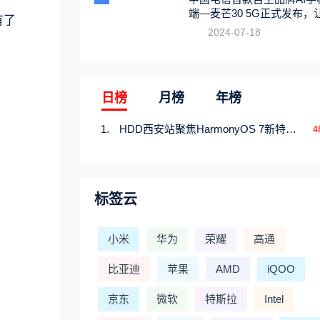
端—麦芒30 5G正式发布，
有了
触手可及
2024-07-18
日榜
月榜
年榜
HDD西安站聚焦HarmonyOS 7新特性，解锁从互联到智能的应用开发新范式
4
标签云
小米
华为
荣耀
高通
比亚迪
苹果
AMD
iQOO
京东
微软
特斯拉
Intel