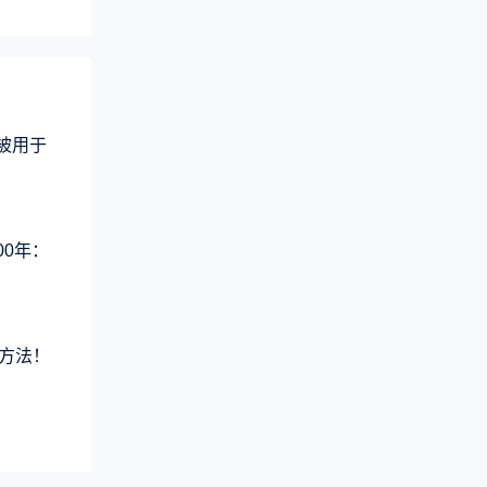
术被用于
00年：
方法！