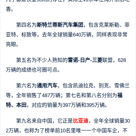
香。
第四名为
斯特兰蒂斯汽车集团
，包含克莱斯勒、菲
亚特、标致等，去年全球销量640万辆，同样表现非常
亮眼。
第五名为不少人熟知的
雷诺-日产-三菱
联盟，628
万辆的成绩也可圈可点。
第六名为
通用汽车
，包含凯迪拉克、别克、雪佛兰
等，全年销售了487万辆；第七名和第八名分别为
福
特、本田
，对应的销量为397万辆和395万辆。
第九名来自中国，它正是
比亚迪
，全年全球销量30
2万辆，也称为了榜单前10名里唯一一个中国车企，不