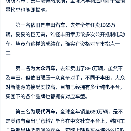
纷纷公布了去年取得的成绩，全球汽车制造商前十强销
量榜单也随即揭晓。
第一名依旧是
丰田汽车
，去年全年狂卖1065万
辆，妥妥的巨无霸，难怪丰田章男敢多次公开抵制电动
车，毕竟有这样的成绩在，确实有资格对车市指点一
二。
第二名为
大众汽车
，去年卖出了880万辆，虽然不
及丰田，但依旧碾压一众竞争对手，不同于丰田，大众
对新能源的接受度较高，目前已经拥有多个纯电平台，
集团下的各个品牌也都拥有对应车型。
第三名为
现代汽车
，全球全年销量689万辆，是不
是觉得有点出乎意料？毕竟在中文社交平台上，韩国车
几乎都是快要倒闭的存在，实际上韩系车在海外依旧吃