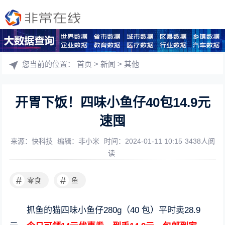
您当前的位置：
首页
>
新闻
>
其他
开胃下饭！四味小鱼仔40包14.9元
速囤
来源：快科技
编辑：非小米
时间：2024-01-11 10:15
3438人阅
读
#
#
零食
鱼
抓鱼的猫四味小鱼仔280g（40 包）平时卖28.9