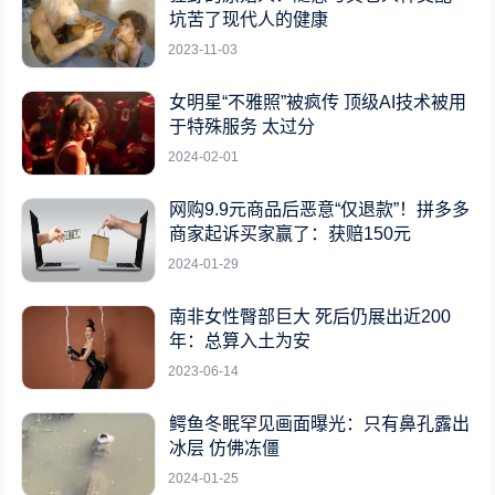
坑苦了现代人的健康
2023-11-03
女明星“不雅照”被疯传 顶级AI技术被用
于特殊服务 太过分
2024-02-01
网购9.9元商品后恶意“仅退款”！拼多多
商家起诉买家赢了：获赔150元
2024-01-29
南非女性臀部巨大 死后仍展出近200
年：总算入土为安
2023-06-14
鳄鱼冬眠罕见画面曝光：只有鼻孔露出
冰层 仿佛冻僵
2024-01-25