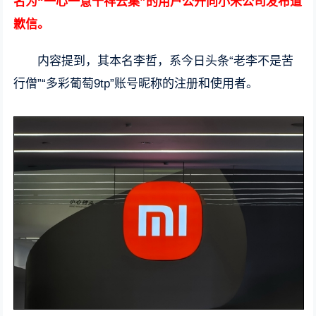
名为“一心一意千祥云集”的用户公开向小米公司发布道
歉信。
内容提到，其本名李哲，系今日头条“老李不是苦
行僧”“多彩葡萄9tp”账号昵称的注册和使用者。