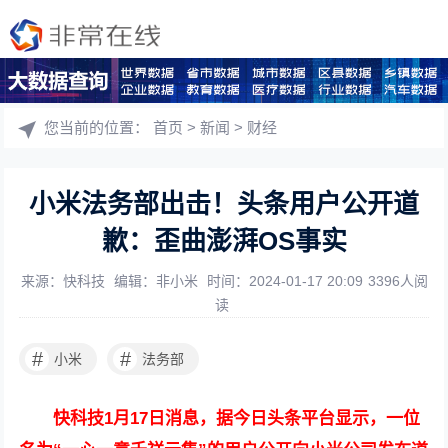
您当前的位置：
首页
>
新闻
>
财经
小米法务部出击！头条用户公开道
歉：歪曲澎湃OS事实
来源：快科技
编辑：非小米
时间：2024-01-17 20:09
3396人阅
读
#
#
小米
法务部
快科技1月17日消息，据今日头条平台显示，一位