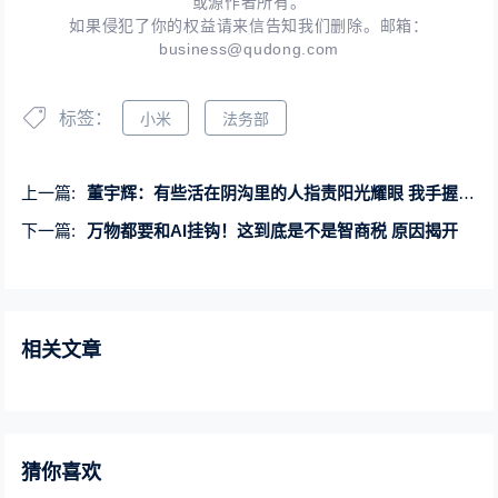
或源作者所有。
如果侵犯了你的权益请来信告知我们删除。邮箱：
business@qudong.com
标签：
小米
法务部
上一篇:
董宇辉：有些活在阴沟里的人指责阳光耀眼 我手握棍棒只为提防豺狼
下一篇:
万物都要和AI挂钩！这到底是不是智商税 原因揭开
相关文章
猜你喜欢