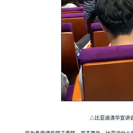
△比亚迪清华宣讲会，