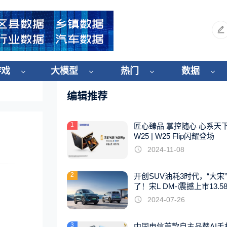
游戏
大模型
热门
数据
编辑推荐
1
匠心臻品 掌控随心 心系天
W25 | W25 Flip闪耀登场
2024-11-08
2
开创SUV油耗3时代，“大宋
了！宋L DM-i震撼上市13.5
起
2024-07-26
3
中国电信首款自主品牌AI手