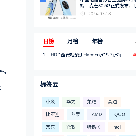
端—麦芒30 5G正式发布，
触手可及
2024-07-18
日榜
月榜
年榜
HDD西安站聚焦HarmonyOS 7新特性，解锁从互联到智能的应用开发新范式
4
8%。
标签云
公
小米
华为
荣耀
高通
比亚迪
苹果
AMD
iQOO
京东
微软
特斯拉
Intel