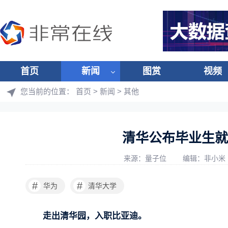
首页
新闻
图赏
视频
您当前的位置：
首页
>
新闻
>
其他
清华公布毕业生就
来源：量子位
编辑：非小米
#
#
华为
清华大学
走出清华园，入职比亚迪。