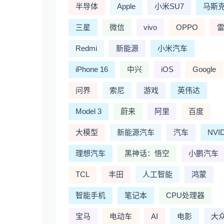
半导体
Apple
小米SU7
马斯
三星
微信
vivo
OPPO
Redmi
新能源
小米汽车
iPhone 16
中兴
iOS
Google
问界
索尼
游戏
英伟达
Model 3
蔚来
阿里
百度
大模型
新能源汽车
汽车
NVI
理想汽车
黑神话：悟空
小鹏汽车
TCL
丰田
人工智能
鸿蒙
智能手机
笔记本
CPU处理器
宝马
电动车
AI
电影
大