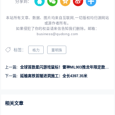
分享到：
本站所有文章、数据、图片均来自互联网,一切版权均归源网站
或源作者所有。
如果侵犯了你的权益请来信告知我们删除。邮箱：
business@qudong.com
标签：
格力
董明珠
上一篇:
全球首款星闪游戏鼠标！雷神ML903推龙年限定款：399元
下一篇:
延榆高铁首隧进洞施工：全长4397.35米
相关文章