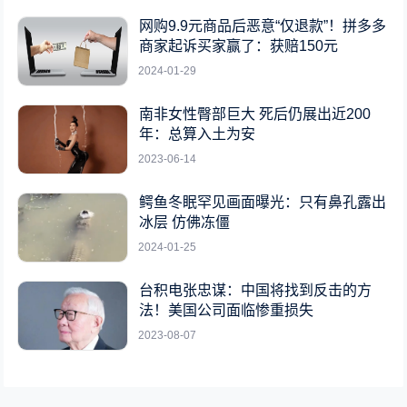
网购9.9元商品后恶意“仅退款”！拼多多
商家起诉买家赢了：获赔150元
2024-01-29
南非女性臀部巨大 死后仍展出近200
年：总算入土为安
2023-06-14
鳄鱼冬眠罕见画面曝光：只有鼻孔露出
冰层 仿佛冻僵
2024-01-25
台积电张忠谋：中国将找到反击的方
法！美国公司面临惨重损失
2023-08-07