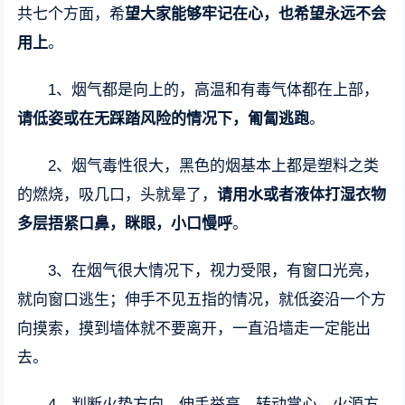
共七个方面，希
望大家能够牢记在心，也希望永远不会
用上
。
1、烟气都是向上的，高温和有毒气体都在上部，
请低姿或在无踩踏风险的情况下，匍匐逃跑
。
2、烟气毒性很大，黑色的烟基本上都是塑料之类
的燃烧，吸几口，头就晕了，
请用水或者液体打湿衣物
多层捂紧口鼻，眯眼，小口慢呼
。
3、在烟气很大情况下，视力受限，有窗口光亮，
就向窗口逃生；伸手不见五指的情况，就低姿沿一个方
向摸索，摸到墙体就不要离开，一直沿墙走一定能出
去。
4、判断火势方向，伸手举高，转动掌心，火源方