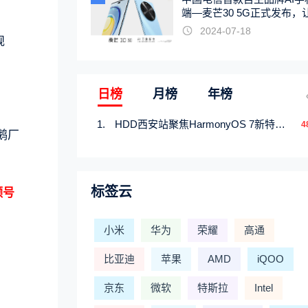
端—麦芒30 5G正式发布，
触手可及
2024-07-18
规
日榜
月榜
年榜
HDD西安站聚焦HarmonyOS 7新特性，解锁从互联到智能的应用开发新范式
4
鹅厂
标签云
频号
小米
华为
荣耀
高通
比亚迪
苹果
AMD
iQOO
京东
微软
特斯拉
Intel