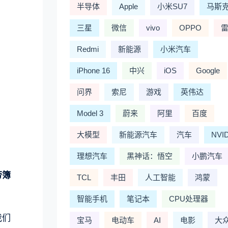
半导体
Apple
小米SU7
马斯
三星
微信
vivo
OPPO
Redmi
新能源
小米汽车
iPhone 16
中兴
iOS
Google
问界
索尼
游戏
英伟达
Model 3
蔚来
阿里
百度
大模型
新能源汽车
汽车
NVI
理想汽车
黑神话：悟空
小鹏汽车
劳簿
TCL
丰田
人工智能
鸿蒙
智能手机
笔记本
CPU处理器
我们
宝马
电动车
AI
电影
大