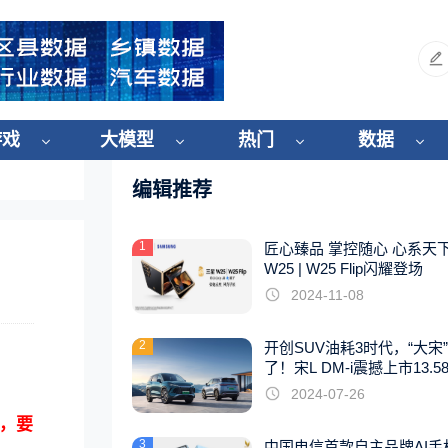
游戏
大模型
热门
数据
编辑推荐
1
匠心臻品 掌控随心 心系天
W25 | W25 Flip闪耀登场
2024-11-08
2
开创SUV油耗3时代，“大宋
了！宋L DM-i震撼上市13.5
起
2024-07-26
，要
3
中国电信首款自主品牌AI手