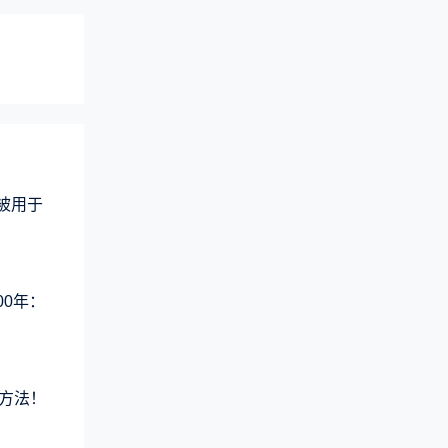
术被用于
00年：
方法！