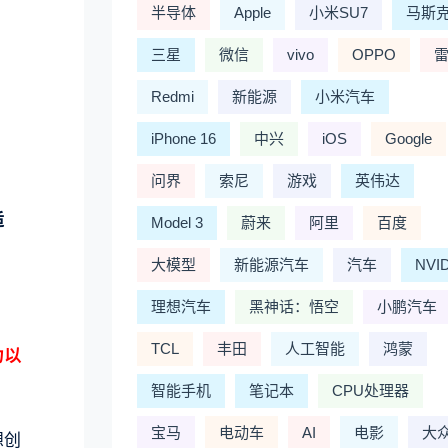
半导体
Apple
小米SU7
马斯
三星
微信
vivo
OPPO
Redmi
新能源
小米汽车
iPhone 16
中兴
iOS
Google
问界
索尼
游戏
英伟达
适
Model 3
蔚来
阿里
百度
大模型
新能源汽车
汽车
NVI
理想汽车
黑神话：悟空
小鹏汽车
TCL
丰田
人工智能
鸿蒙
力以
智能手机
笔记本
CPU处理器
宝马
电动车
AI
电影
大
想创