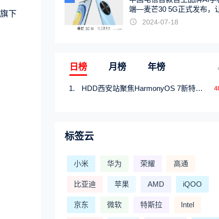
端—麦芒30 5G正式发布，
讯旗下
触手可及
2024-07-18
日榜
月榜
年榜
HDD西安站聚焦HarmonyOS 7新特性，解锁从互联到智能的应用开发新范式
4
标签云
小米
华为
荣耀
高通
比亚迪
苹果
AMD
iQOO
京东
微软
特斯拉
Intel