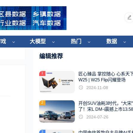
游戏
大模型
热门
数据
编辑推荐
1
匠心臻品 掌控随心 心系天
W25 | W25 Flip闪耀登场
2024-11-08
2
开创SUV油耗3时代，“大宋
了！宋L DM-i震撼上市13.5
起
2024-07-26
3
中国电信首款自主品牌AI手