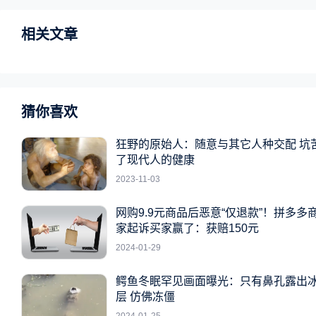
相关文章
猜你喜欢
狂野的原始人：随意与其它人种交配 坑
了现代人的健康
2023-11-03
网购9.9元商品后恶意“仅退款”！拼多多
家起诉买家赢了：获赔150元
2024-01-29
鳄鱼冬眠罕见画面曝光：只有鼻孔露出
层 仿佛冻僵