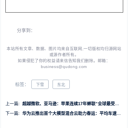
分享到：
本站所有文章、数据、图片均来自互联网,一切版权均归源网站
或源作者所有。
如果侵犯了你的权益请来信告知我们删除。邮箱：
business@qudong.com
标签：
下雪
东北
上一篇:
超越微软、亚马逊：苹果连续17年蝉联“全球最受赞赏公司”榜首
下一篇:
华为云推出首个大模型混合云助力春运：平均车速提升8% 平均延误下降12%