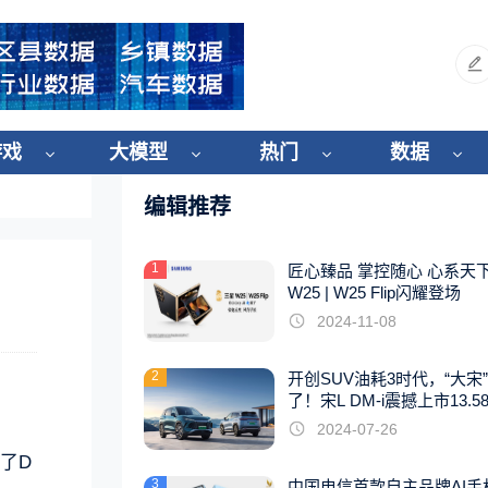
游戏
大模型
热门
数据
编辑推荐
1
匠心臻品 掌控随心 心系天
W25 | W25 Flip闪耀登场
2024-11-08
2
开创SUV油耗3时代，“大宋
了！宋L DM-i震撼上市13.5
起
2024-07-26
为了D
3
中国电信首款自主品牌AI手