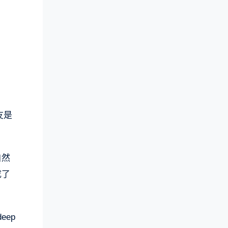
友是
自然
成了
ep