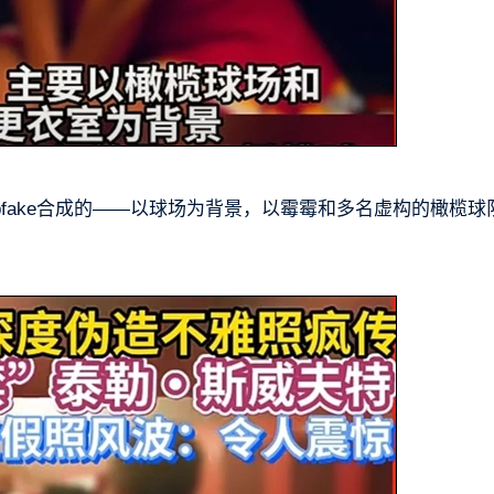
eepfake合成的——以球场为背景，以霉霉和多名虚构的橄榄球