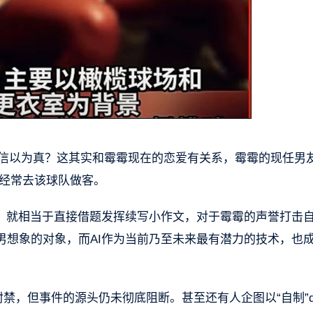
多人信以为真？这其实和霉霉现在的恋爱有关系，霉霉的现任男
后霉霉经常去该球队做客。
片，就相当于直接借题发挥续写小作文，对于霉霉的声誉打击
男想象的对象，而AI作为当前乃至未来最有潜力的技术，也
禁，但事件的源头仍未彻底阻断。甚至还有人企图以“自制”de