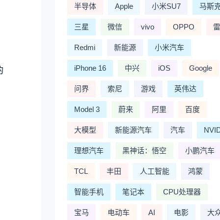
半导体
Apple
小米SU7
马斯
三星
微信
vivo
OPPO
Redmi
新能源
小米汽车
iPhone 16
中兴
iOS
Google
的
问界
索尼
游戏
英伟达
Model 3
蔚来
阿里
百度
大模型
新能源汽车
汽车
NVI
理想汽车
黑神话：悟空
小鹏汽车
TCL
丰田
人工智能
鸿蒙
智能手机
笔记本
CPU处理器
宝马
电动车
AI
电影
大