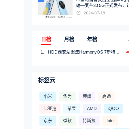
端—麦芒30 5G正式发布，
触手可及
2024-07-18
日榜
月榜
年榜
HDD西安站聚焦HarmonyOS 7新特性，解锁从互联到智能的应用开发新范式
4
标签云
小米
华为
荣耀
高通
比亚迪
苹果
AMD
iQOO
京东
微软
特斯拉
Intel