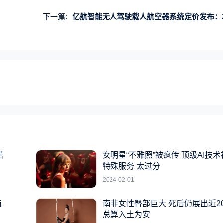
下一篇:
亿航智能无人驾驶载人航空器系统定价发布：239
苦
女明星“不雅照”被疯传 顶级AI技
特殊服务 太过分
2024-02-01
商
南非女性臀部巨大 死后仍展出近2
总算入土为安