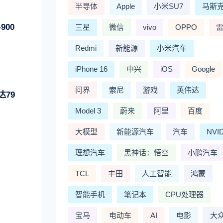
半导体
Apple
小米SU7
马斯
900
三星
微信
vivo
OPPO
Redmi
新能源
小米汽车
iPhone 16
中兴
iOS
Google
问界
索尼
游戏
英伟达
79
Model 3
蔚来
阿里
百度
大模型
新能源汽车
汽车
NVI
理想汽车
黑神话：悟空
小鹏汽车
TCL
丰田
人工智能
鸿蒙
智能手机
笔记本
CPU处理器
宝马
电动车
AI
电影
大