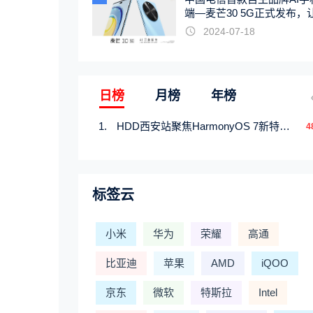
端—麦芒30 5G正式发布，
触手可及
2024-07-18
日榜
月榜
年榜
HDD西安站聚焦HarmonyOS 7新特性，解锁从互联到智能的应用开发新范式
4
标签云
小米
华为
荣耀
高通
比亚迪
苹果
AMD
iQOO
京东
微软
特斯拉
Intel