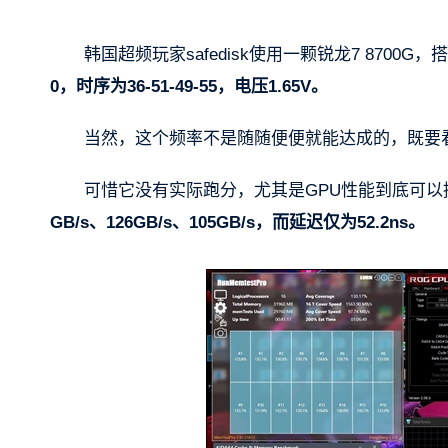
韩国超频玩家safedisk使用一颗锐龙7 8700G，搭配
0，时序为36-51-49-55，电压1.65V。
当然，这个频率不是随随便便就能达成的，既要
可惜它没有实际跑分，尤其是GPU性能到底可以提
GB/s、126GB/s、105GB/s，而延迟仅为52.2ns。