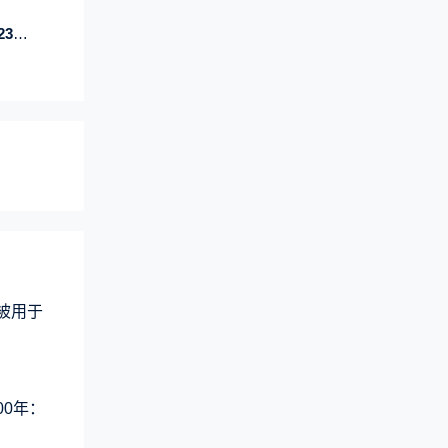
万元
术被用于
00年：