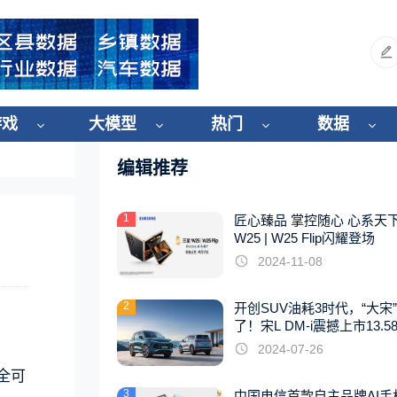
游戏
大模型
热门
数据
编辑推荐
1
匠心臻品 掌控随心 心系天
W25 | W25 Flip闪耀登场
2024-11-08
2
开创SUV油耗3时代，“大宋
了！宋L DM-i震撼上市13.5
起
2024-07-26
完全可
3
中国电信首款自主品牌AI手