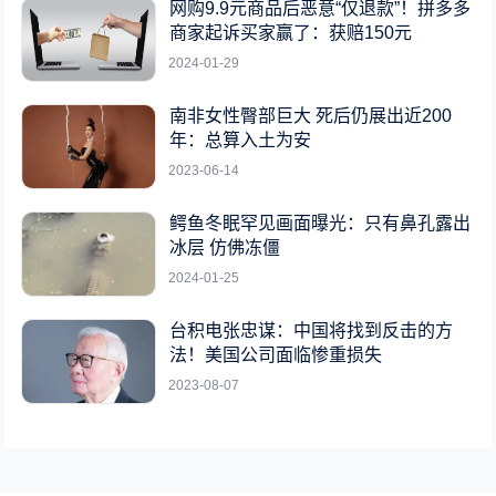
网购9.9元商品后恶意“仅退款”！拼多多
商家起诉买家赢了：获赔150元
2024-01-29
南非女性臀部巨大 死后仍展出近200
年：总算入土为安
2023-06-14
鳄鱼冬眠罕见画面曝光：只有鼻孔露出
冰层 仿佛冻僵
2024-01-25
台积电张忠谋：中国将找到反击的方
法！美国公司面临惨重损失
2023-08-07