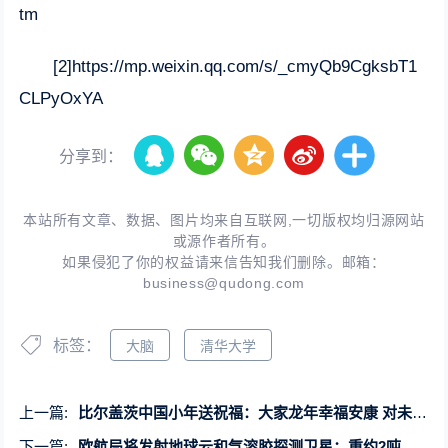
tm
[2]https://mp.weixin.qq.com/s/_cmyQb9CgksbT1
CLPyOxYA
分享到：
本站所有文章、数据、图片均来自互联网,一切版权均归源网站
或源作者所有。
如果侵犯了你的权益请来信告知我们删除。邮箱：
business@qudong.com
标签：
大脑
清华大学
上一篇:
比尔盖茨中国小年送祝福：大家龙年幸福安康 对未来充满乐观和希望
下一篇:
欧航局将发射地球云和气溶胶探测卫星：重约2吨、携带4套先进仪器