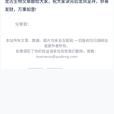
龙古生物文章献给大家，祝大家读完后龙凤呈祥，恭喜
发财，万事如意!
分享到：
本站所有文章、数据、图片均来自互联网,一切版权均归源网站
或源作者所有。
如果侵犯了你的权益请来信告知我们删除。邮箱：
business@qudong.com
标签：
恐龙
鸟类
上一篇:
2023年全年利润的10%！台积电员工奖金与分红超1000亿元新台币
下一篇:
梅西账号评论区被网友围攻：本人称高兴来到日本 赛前训练还进球