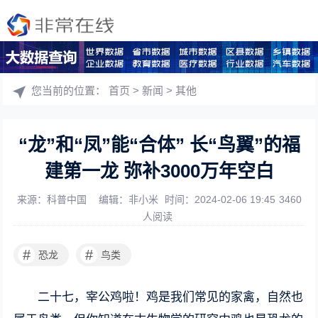
您当前的位置：
首页
>
新闻
>
其他
“龙”和“凤”能“合体” 长“鸟翼”的福
建第一龙 弥补3000万年空白
来源：科普中国
编辑：非小米
时间：2024-02-06 19:45
3460
人阅读
#
#
恐龙
鸟类
二十七，宰公鸡啦！鸡是我们常见的家禽，自然也